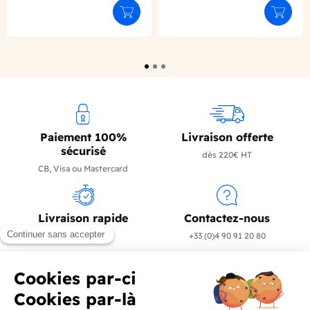
Déclinaison du produit
Déclinaison du produit
Ajouter au panier
Ajouter
Paiement 100%
Livraison offerte
sécurisé
dès 220€ HT
CB, Visa ou Mastercard
Livraison rapide
Contactez-nous
en 24/72h
+33 (0)4 90 91 20 80