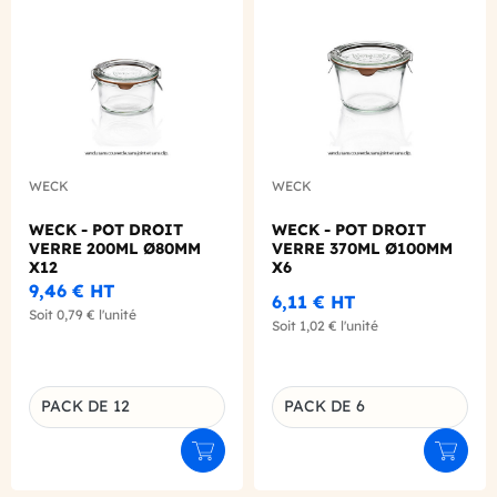
WECK
WECK
WECK - POT DROIT
WECK - POT DROIT
VERRE 200ML Ø80MM
VERRE 370ML Ø100MM
X12
X6
9,46 €
HT
6,11 €
HT
Soit
0,79 €
l'unité
Soit
1,02 €
l'unité
PACK DE 12
PACK DE 6
Déclinaison du produit
Déclinaison du produit
Ajouter au panier
Ajouter