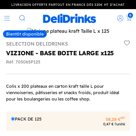
LIVRAISON OFFERTE PARTOUT EN FRANCE DÈS 220€ HT D’ACHAT
0
Rec
Rechercher
Bientôt disponible
SELECTION DELIDRINKS
Add t
VIZIONE - BASE BOITE LARGE x125
Réf. 705065P125
Colis x 200 plateaux en carton kraft taille L pour
viennoiseries, pâtisseries et snacks froids, produit idéal
pour les boulangeries ou les coffee shop.
HT
PACK DE 125
58,28 €
0,47 € l'unité