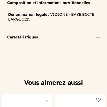
Composition et informations nutritionnelles
Dénomination légale
: VIZIONE - BASE BOITE
LARGE x125
Caractéristiques
Vous aimerez aussi
Add to wishlist
Add to