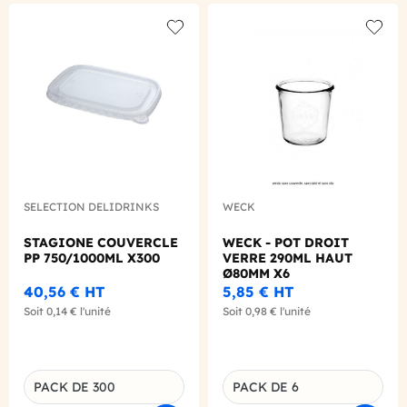
Add to wishlist
Add to
SELECTION DELIDRINKS
WECK
STAGIONE COUVERCLE
WECK - POT DROIT
PP 750/1000ML X300
VERRE 290ML HAUT
Ø80MM X6
40,56 €
HT
5,85 €
HT
Soit
0,14 €
l'unité
Soit
0,98 €
l'unité
PACK DE 300
PACK DE 6