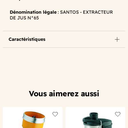
Dénomination légale
: SANTOS - EXTRACTEUR
DE JUS N°65
Caractéristiques
Vous aimerez aussi
Add to wishlist
Add to