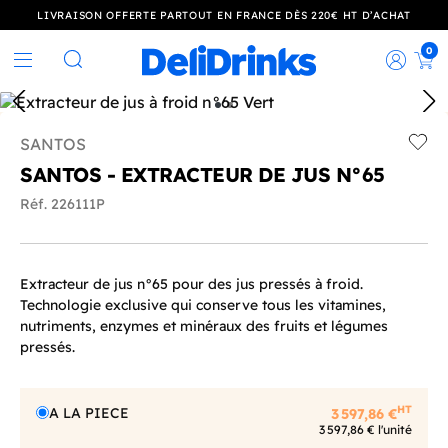
LIVRAISON OFFERTE PARTOUT EN FRANCE DÈS 220€ HT D’ACHAT
0
Rec
Rechercher
SANTOS
Add t
SANTOS - EXTRACTEUR DE JUS N°65
Réf. 226111P
Extracteur de jus n°65 pour des jus pressés à froid.
Technologie exclusive qui conserve tous les vitamines,
nutriments, enzymes et minéraux des fruits et légumes
pressés.
HT
A LA PIECE
3 597,86 €
3 597,86 € l'unité