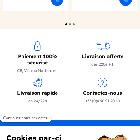
Ajouter au panier
Ajouter
Paiement 100%
Livraison offerte
sécurisé
dès 220€ HT
CB, Visa ou Mastercard
Livraison rapide
Contactez-nous
en 24/72h
+33 (0)4 90 91 20 80