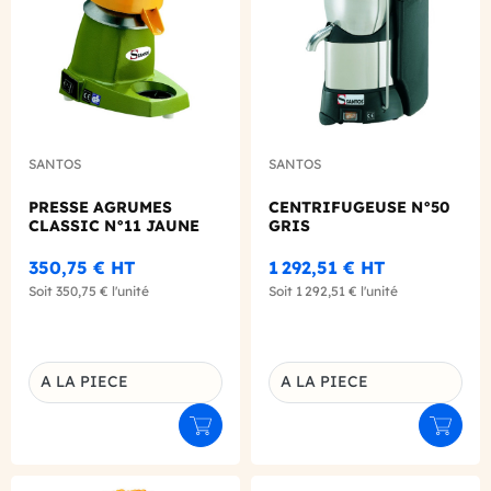
SANTOS
SANTOS
PRESSE AGRUMES
CENTRIFUGEUSE N°50
CLASSIC N°11 JAUNE
GRIS
350,75 €
HT
1 292,51 €
HT
Soit
350,75 €
l'unité
Soit
1 292,51 €
l'unité
A LA PIECE
A LA PIECE
Déclinaison du produit
Déclinaison du produit
Ajouter au panier
Ajouter