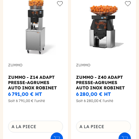
Add to wishlist
Add to
ZUMMO
ZUMMO
ZUMMO - Z14 ADAPT
ZUMMO - Z40 ADAPT
PRESSE-AGRUMES
PRESSE-AGRUMES
AUTO INOX ROBINET
AUTO INOX ROBINET
40L/H + MEUBLE
200L/H
6 791,00 €
HT
6 280,00 €
HT
Soit
6 791,00 €
l'unité
Soit
6 280,00 €
l'unité
A LA PIECE
A LA PIECE
Déclinaison du produit
Déclinaison du produit