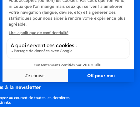
s à la newsletter
oyez au courant de toutes les dernières
drinks
S’abonner