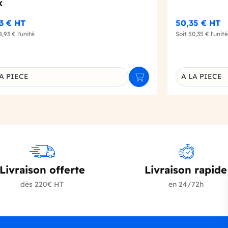
X
93 €
HT
50,35 €
HT
8,93 €
l'unité
Soit
50,35 €
l'unité
A PIECE
A LA PIECE
r
Ajouter au panier
inaison du produit
Déclinaison d
Livraison offerte
Livraison rapide
dès 220€ HT
en 24/72h