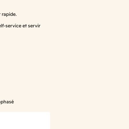
 rapide.
lf-service et servir
nophasé