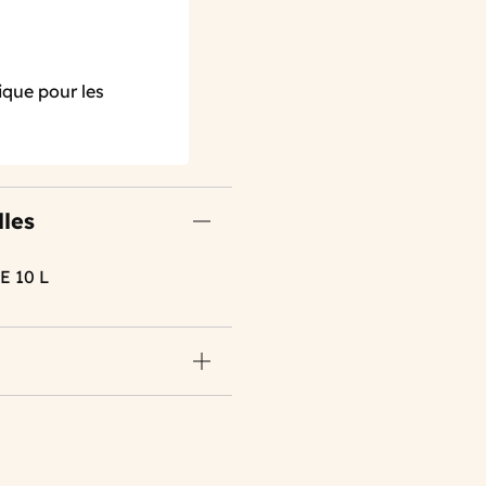
ique pour les
lles
E 10 L