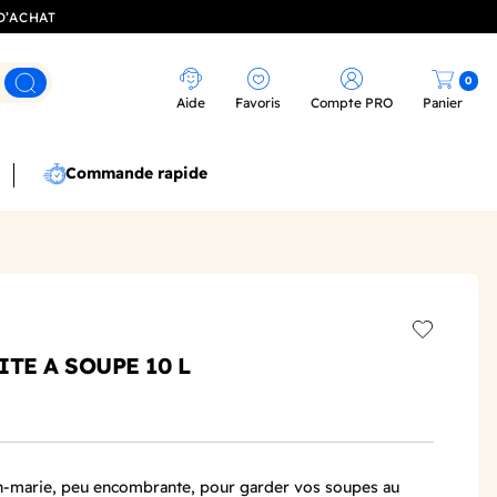
D’ACHAT
0
Rechercher
Aide
Favoris
Compte PRO
Panier
Commande rapide
Add to wis
TE A SOUPE 10 L
in-marie, peu encombrante, pour garder vos soupes au