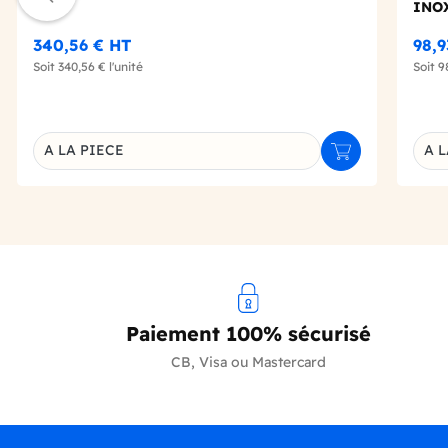
INO
340,56 €
HT
98,
Soit
340,56 €
l'unité
Soit
9
A LA PIECE
A L
Ajouter au panie
Déclinaison du produit
Décl
Paiement 100% sécurisé
CB, Visa ou Mastercard