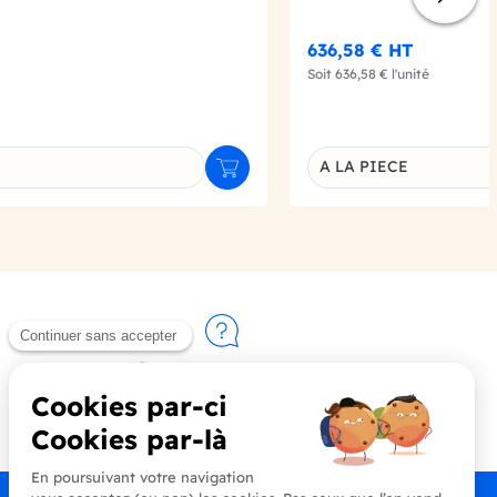
636,58 €
HT
Soit
636,58 €
l'unité
A LA PIECE
Ajouter au panier
u produit
Déclinaison du produi
Contactez-nous
+33 (0)4 90 91 20 80