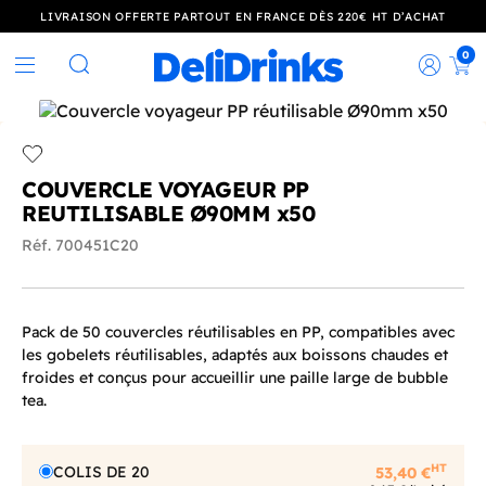
LIVRAISON OFFERTE PARTOUT EN FRANCE DÈS 220€ HT D’ACHAT
0
Rec
Rechercher
Add to wishlist
COUVERCLE VOYAGEUR PP
REUTILISABLE Ø90MM x50
Réf. 700451C20
Pack de 50 couvercles réutilisables en PP, compatibles avec
les gobelets réutilisables, adaptés aux boissons chaudes et
froides et conçus pour accueillir une paille large de bubble
tea.
HT
COLIS DE 20
53,40 €