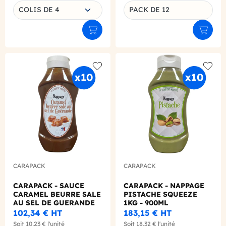
Choisissez une déclinaison
COLIS DE 4
PACK DE 12
Déclinaison du produit
Ajouter au panier
Ajouter
Add to wishlist
Add to
CARAPACK
CARAPACK
CARAPACK - SAUCE
CARAPACK - NAPPAGE
CARAMEL BEURRE SALE
PISTACHE SQUEEZE
AU SEL DE GUERANDE
1KG - 900ML
SQUEEZE 1.15KG -
102,34 €
HT
183,15 €
HT
900ML
Soit
10,23 €
l'unité
Soit
18,32 €
l'unité