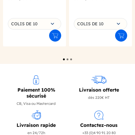
Choisissez une déclinaison
Choisissez une déclinaison
COLIS DE 10
COLIS DE 10
Ajouter au panier
Ajouter
Paiement 100%
Livraison offerte
sécurisé
dès 220€ HT
CB, Visa ou Mastercard
Livraison rapide
Contactez-nous
en 24/72h
+33 (0)4 90 91 20 80