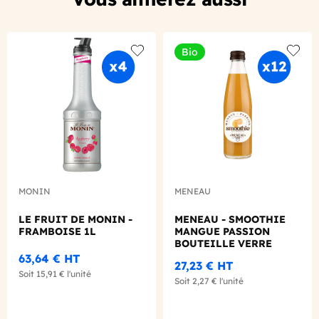
Bio
Add to wishlist
Add to
MONIN
MENEAU
LE FRUIT DE MONIN -
MENEAU - SMOOTHIE
FRAMBOISE 1L
MANGUE PASSION
BOUTEILLE VERRE
250ML X12 BIO
63,64 €
HT
27,23 €
HT
Soit
15,91 €
l'unité
Soit
2,27 €
l'unité