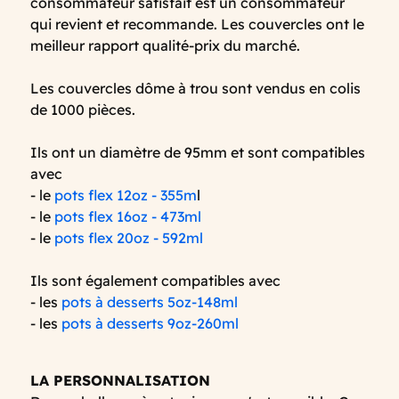
consommateur satisfait est un consommateur
qui revient et recommande. Les couvercles ont le
meilleur rapport qualité-prix du marché.
Les couvercles dôme à trou sont vendus en colis
de 1000 pièces.
Ils ont un diamètre de 95mm et sont compatibles
avec
- le
pots flex 12oz - 355m
l
- le
pots flex 16oz - 473ml
- le
pots flex 20oz - 592ml
Ils sont également compatibles avec
- les
pots à desserts 5oz-148ml
- les
pots à desserts 9oz-260ml
LA PERSONNALISATION