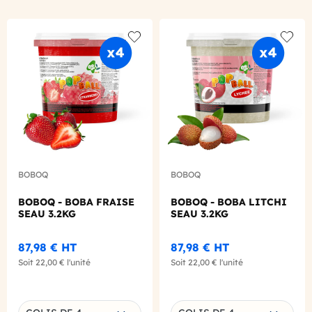
Add to wishlist
Add to
BOBOQ
BOBOQ
BOBOQ - BOBA FRAISE
BOBOQ - BOBA LITCHI
SEAU 3.2KG
SEAU 3.2KG
87,98 €
HT
87,98 €
HT
Soit
22,00 €
l'unité
Soit
22,00 €
l'unité
Choisissez une déclinaison
Choisissez une déclinaison