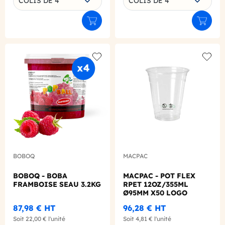
COLIS DE 4
COLIS DE 4
Ajouter au panier
Ajouter
Add to wishlist
Add to
BOBOQ
MACPAC
BOBOQ - BOBA
MACPAC - POT FLEX
FRAMBOISE SEAU 3.2KG
RPET 12OZ/355ML
Ø95MM X50 LOGO
REGLEMENTAIRE
87,98 €
HT
96,28 €
HT
FRANCAIS
Soit
22,00 €
l'unité
Soit
4,81 €
l'unité