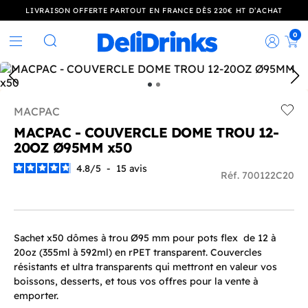
LIVRAISON OFFERTE PARTOUT EN FRANCE DÈS 220€ HT D’ACHAT
0
Rec
Rechercher
MACPAC
Add t
MACPAC - COUVERCLE DOME TROU 12-
20OZ Ø95MM x50
4.8
/
5
-
15
avis
Réf. 700122C20
Sachet x50 dômes à trou Ø95 mm pour pots flex de 12 à
20oz (355ml à 592ml) en rPET transparent. Couvercles
résistants et ultra transparents qui mettront en valeur vos
boissons, desserts, et tous vos offres pour la vente à
emporter.