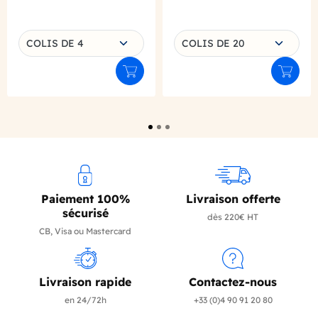
Choisissez une déclinaison
Choisissez une déclinaison
COLIS DE 4
COLIS DE 20
Ajouter au panier
Ajouter
Paiement 100%
Livraison offerte
sécurisé
dès 220€ HT
CB, Visa ou Mastercard
Livraison rapide
Contactez-nous
en 24/72h
+33 (0)4 90 91 20 80