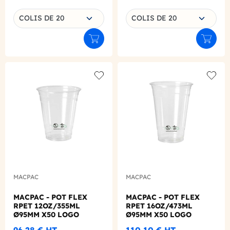
Choisissez une déclinaison
Choisissez une déclinaison
COLIS DE 20
COLIS DE 20
Ajouter au panier
Ajouter
Add to wishlist
Add to
MACPAC
MACPAC
MACPAC - POT FLEX
MACPAC - POT FLEX
RPET 12OZ/355ML
RPET 16OZ/473ML
Ø95MM X50 LOGO
Ø95MM X50 LOGO
REGLEMENTAIRE
REGLEMENTAIRE