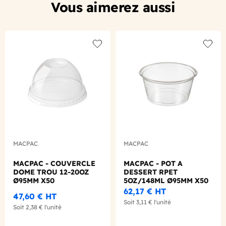
Vous aimerez aussi
Add to wishlist
Add to
MACPAC
MACPAC
MACPAC - COUVERCLE
MACPAC - POT A
DOME TROU 12-20OZ
DESSERT RPET
Ø95MM X50
5OZ/148ML Ø95MM X50
62,17 €
HT
47,60 €
HT
Soit
3,11 €
l'unité
Soit
2,38 €
l'unité