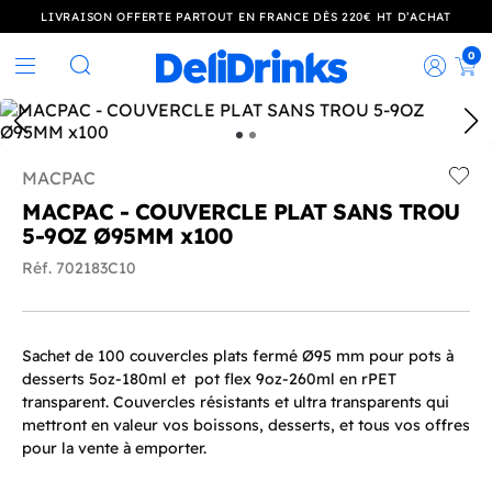
LIVRAISON OFFERTE PARTOUT EN FRANCE DÈS 220€ HT D’ACHAT
0
Rec
Rechercher
MACPAC
Add t
MACPAC - COUVERCLE PLAT SANS TROU
5-9OZ Ø95MM x100
Réf. 702183C10
Sachet de 100 couvercles plats fermé Ø95 mm pour pots à
desserts 5oz-180ml et pot flex 9oz-260ml en rPET
transparent. Couvercles résistants et ultra transparents qui
mettront en valeur vos boissons, desserts, et tous vos offres
pour la vente à emporter.