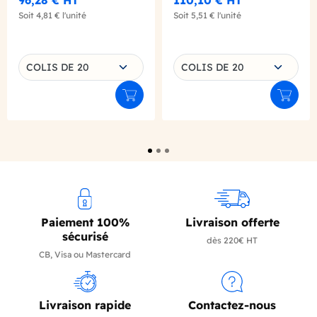
96,28 €
HT
110,10 €
HT
FRANCAIS
FRANCAIS
Soit
4,81 €
l'unité
Soit
5,51 €
l'unité
Choisissez une déclinaison
Choisissez une déclinaison
COLIS DE 20
COLIS DE 20
Ajouter au panier
Ajouter
Paiement 100%
Livraison offerte
sécurisé
dès 220€ HT
CB, Visa ou Mastercard
Livraison rapide
Contactez-nous