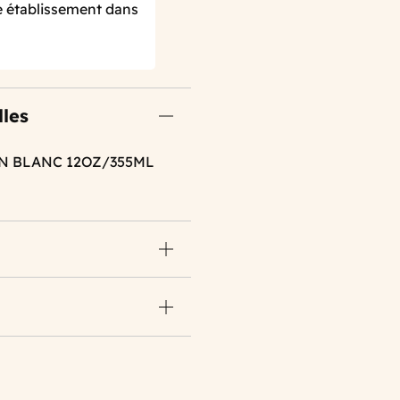
re établissement dans
lles
N BLANC 12OZ/355ML