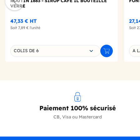
ROUTIN 1883 - SIROP CAFE 1L BOUTEILLE
FONT
VERRE
47,33 €
HT
27,
Soit
7,89 €
l'unité
Soit
2
Choisissez une déclinaison
COLIS DE 6
A L
Ajouter au panie
Décl
Paiement 100% sécurisé
CB, Visa ou Mastercard