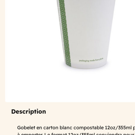
Description
Gobelet en carton blanc compostable 12oz/355ml 
à emporter. Le format 12oz/355ml conviendra pour