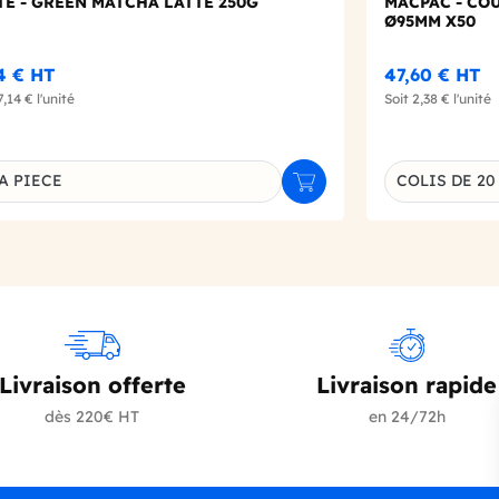
E - GREEN MATCHA LATTE 250G
MACPAC - CO
Ø95MM X50
14 €
HT
47,60 €
HT
7,14 €
l'unité
Soit
2,38 €
l'unité
Choisissez un
A PIECE
COLIS DE 20
r
Ajouter au panier
inaison du produit
Livraison offerte
Livraison rapide
dès 220€ HT
en 24/72h