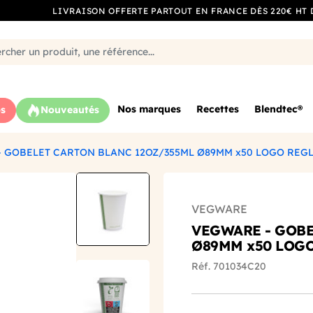
LIVRAISON OFFERTE PARTOUT EN FRANCE DÈS 220€ HT 
Nos marques
Recettes
Blendtec®
s
Nouveautés
 GOBELET CARTON BLANC 12OZ/355ML Ø89MM x50 LOGO REG
VEGWARE
VEGWARE - GOBE
Ø89MM x50 LOG
Réf. 701034C20