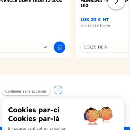
UVERCLE DOME TROU 12-20OZ
MONBANA - MILKSHAKE
1KG
108,20 €
HT
Soit
18,03 €
l'unité
e déclinaison
Choisissez une déclin
COLIS DE 6
Ajouter au panier
Contactez-nous
+33 (0)4 90 91 20 80