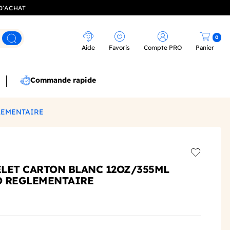
D’ACHAT
0
Rechercher
Aide
Favoris
Compte PRO
Panier
Commande rapide
LEMENTAIRE
Add to wis
LET CARTON BLANC 12OZ/355ML
O REGLEMENTAIRE