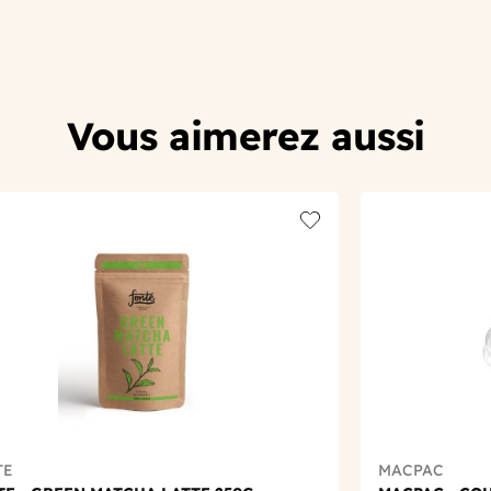
Vous aimerez aussi
t
Add to wishlist
TE
MACPAC