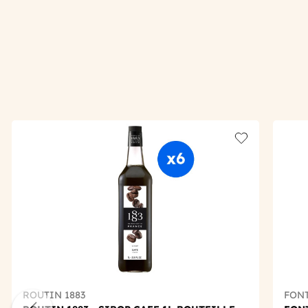
Add to wishlis
ROUTIN 1883
FON