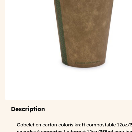
Description
Gobelet en carton coloris kraft compostable 12oz/
chaudes à emporter. Le format 12oz/355ml convien