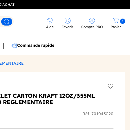
D’ACHAT
0
Rechercher
Aide
Favoris
Compte PRO
Panier
Commande rapide
LEMENTAIRE
Add to wis
LET CARTON KRAFT 12OZ/355ML
O REGLEMENTAIRE
Réf. 701043C20