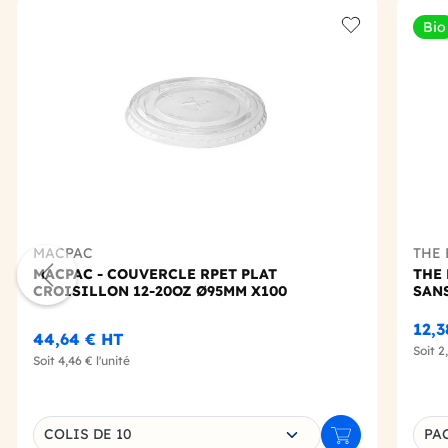
Bio
Add to wishlis
MACPAC
THE
MACPAC - COUVERCLE RPET PLAT
THE
CROISILLON 12-20OZ Ø95MM X100
SANS
12,
44,64 €
HT
Soit
2
Soit
4,46 €
l'unité
Choisissez une déclinaison
COLIS DE 10
PA
Ajouter au panie
Décl