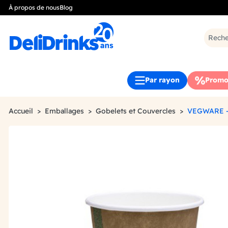
À propos de nous
Blog
Par rayon
Promo
Accueil
Emballages
Gobelets et Couvercles
VEGWARE -