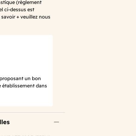
lastique (règlement
l ci-dessus est
 savoir + veuillez nous
 proposant un bon
re établissement dans
lles