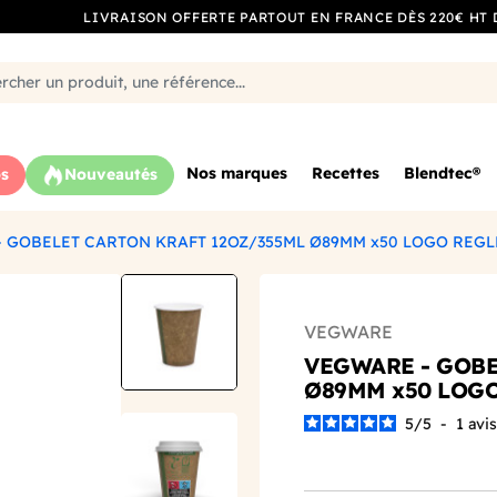
LIVRAISON OFFERTE PARTOUT EN FRANCE DÈS 220€ HT 
Nos marques
Recettes
Blendtec®
s
Nouveautés
 GOBELET CARTON KRAFT 12OZ/355ML Ø89MM x50 LOGO REG
VEGWARE
VEGWARE - GOBE
Ø89MM x50 LOG
5
/
5
-
1
avis