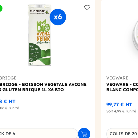
t
Add to wishlist
 BRIDGE
VEGWARE
 BRIDGE - BOISSON VEGETALE AVOINE
VEGWARE - C
 GLUTEN BRIQUE 1L X6 BIO
BLANC COMPO
38 €
HT
99,77 €
HT
,06 €
l'unité
Soit
4,99 €
l'unité
Choisissez un
CK DE 6
COLIS DE 20
r
Ajouter au panier
inaison du produit