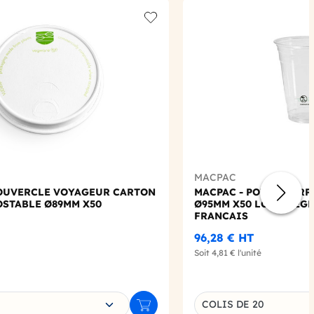
Add to wishlist
MACPAC
OUVERCLE VOYAGEUR CARTON
MACPAC - POT FLEX RP
STABLE Ø89MM X50
Ø95MM X50 LOGO REG
FRANCAIS
96,28 €
HT
Soit
4,81 €
l'unité
e déclinaison
Choisissez une déclin
COLIS DE 20
Ajouter au panier