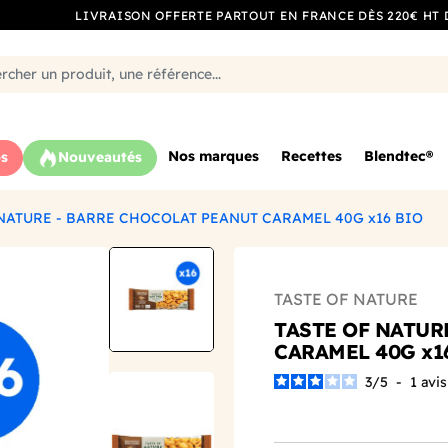
LIVRAISON OFFERTE PARTOUT EN FRANCE DÈS 220€ HT 
Nos marques
Recettes
Blendtec®
s
Nouveautés
 NATURE - BARRE CHOCOLAT PEANUT CARAMEL 40G x16 BIO
TASTE OF NATURE
TASTE OF NATUR
CARAMEL 40G x1
3
/
5
-
1
avis