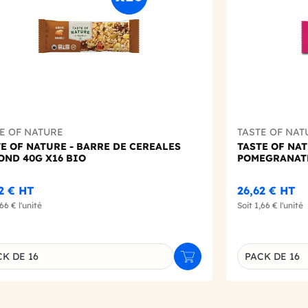
E OF NATURE
TASTE OF NAT
E OF NATURE - BARRE DE CEREALES
TASTE OF NAT
OND 40G X16 BIO
POMEGRANATE
62 €
HT
26,62 €
HT
,66 €
l'unité
Soit
1,66 €
l'unité
K DE 16
PACK DE 16
r
Ajouter au panier
inaison du produit
Déclinaison d