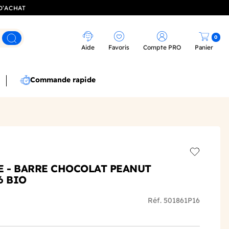
D’ACHAT
0
Rechercher
Aide
Favoris
Compte PRO
Panier
Commande rapide
Add to wis
E - BARRE CHOCOLAT PEANUT
6 BIO
Réf. 501861P16