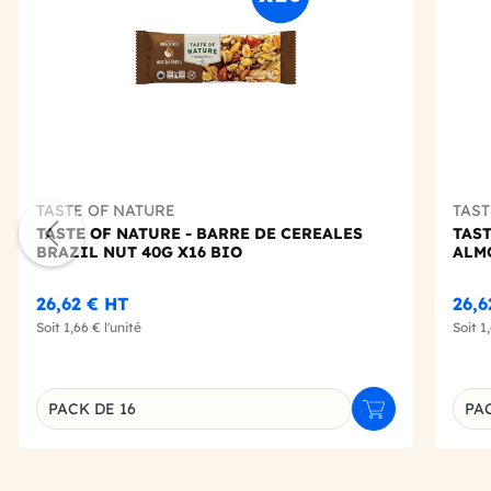
TASTE OF NATURE
TAST
TASTE OF NATURE - BARRE DE CEREALES
TAST
BRAZIL NUT 40G X16 BIO
ALM
26,62 €
HT
26,
Soit
1,66 €
l'unité
Soit
1
PACK DE 16
PAC
Ajouter au panie
Déclinaison du produit
Décl