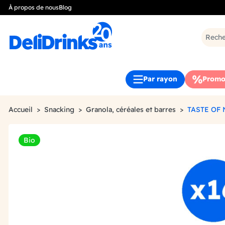
À propos de nous
Blog
Par rayon
Promo
Accueil
Snacking
Granola, céréales et barres
TASTE OF
Bio