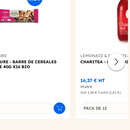
URE
LEMONAID & CHARITEA
URE - BARRE DE CEREALES
CHARITEA - RED ROOI
 40G X16 BIO
16,37 €
HT
19,26 €
Soit
1,36 €
l'unité
(1,61 €)
PACK DE 12
Ajouter au panier
u produit
Déclinaison du produi