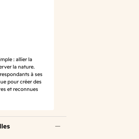
ple : allier la
erver la nature.
rrespondants à ses
ique pour créer des
rtes et reconnues
lles