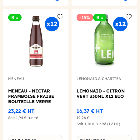
Bio
-15%
Bio
Add to wishlist
Add to
MENEAU
LEMONAID & CHARITEA
MENEAU - NECTAR
LEMONAID - CITRON
FRAMBOISE FRAISE
VERT 330ML X12 BIO
BOUTEILLE VERRE
250ML X12 BIO
23,22 €
HT
16,37 €
HT
Soit
1,94 €
l'unité
19,26 €
Soit
1,36 €
l'unité
(1,61 €)