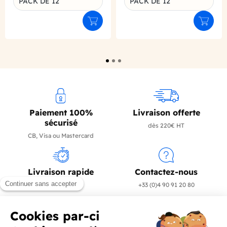
PACK DE 12
PACK DE 12
Déclinaison du produit
Déclinaison du produit
Ajouter au panier
Ajouter
Paiement 100%
Livraison offerte
sécurisé
dès 220€ HT
CB, Visa ou Mastercard
Livraison rapide
Contactez-nous
en 24/72h
+33 (0)4 90 91 20 80