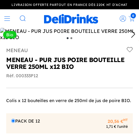
LIVRAISON OFFERTE PARTOUT EN FRANCE DÈS 220€ HT D’ACHAT
0
Rec
Rechercher
Bio
MENEAU
Add t
MENEAU - PUR JUS POIRE BOUTEILLE
VERRE 250ML x12 BIO
Réf. 000333P12
Colis x 12 bouteilles en verre de 250ml de jus de poire BIO.
HT
PACK DE 12
20,56 €
1,71 € l'unité