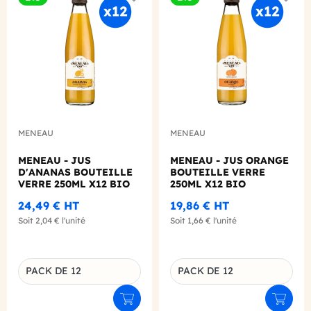
Add to wishlist
Add to
MENEAU
MENEAU
MENEAU - JUS
MENEAU - JUS ORANGE
D'ANANAS BOUTEILLE
BOUTEILLE VERRE
VERRE 250ML X12 BIO
250ML X12 BIO
24,49 €
HT
19,86 €
HT
Soit
2,04 €
l'unité
Soit
1,66 €
l'unité
PACK DE 12
PACK DE 12
Déclinaison du produit
Déclinaison du produit
Ajouter au panier
Ajouter