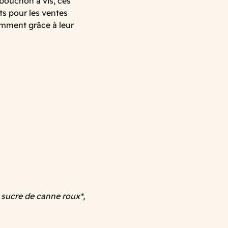
bouchon à vis, ces
its pour les ventes
tamment grâce à leur
, sucre de canne roux*,