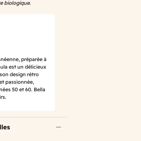
re biologique
.
anéenne, préparée à
ula est un délicieux
 son design rétro
et passionnée,
nées 50 et 60. Bella
rs.
lles