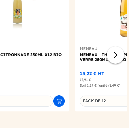
MENEAU
 CITRONNADE 250ML X12 BIO
MENEAU - THE VERT P
VERRE 250ML X12 BIO
15,22 €
HT
17,91 €
Soit
1,27 €
l'unité
(1,49 €)
PACK DE 12
Ajouter au panier
u produit
Déclinaison du produi