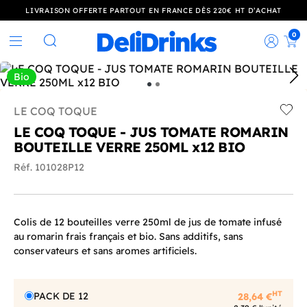
LIVRAISON OFFERTE PARTOUT EN FRANCE DÈS 220€ HT D’ACHAT
0
Rec
Rechercher
Bio
LE COQ TOQUE
Add t
LE COQ TOQUE - JUS TOMATE ROMARIN
BOUTEILLE VERRE 250ML x12 BIO
Réf. 101028P12
Colis de 12 bouteilles verre 250ml de jus de tomate infusé
au romarin frais français et bio. Sans additifs, sans
conservateurs et sans aromes artificiels.
HT
PACK DE 12
28,64 €