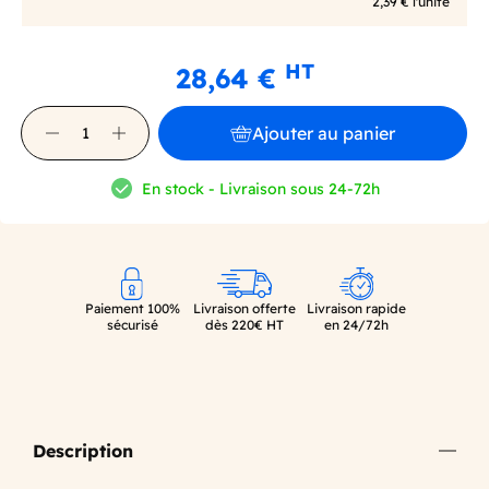
2,39 € l'unité
HT
28,64 €
Ajouter au panier
En stock - Livraison sous 24-72h
Paiement 100%
Livraison offerte
Livraison rapide
sécurisé
dès 220€ HT
en 24/72h
Description