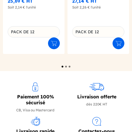
25,69 €
HT
27,14 €
HT
Soit
2,14 €
l'unité
Soit
2,26 €
l'unité
PACK DE 12
PACK DE 12
Déclinaison du produit
Déclinaison du produit
Ajouter au panier
Ajouter
Paiement 100%
Livraison offerte
sécurisé
dès 220€ HT
CB, Visa ou Mastercard
Livraison rapide
Contactez-nous