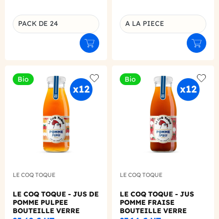
PACK DE 24
A LA PIECE
Déclinaison du produit
Déclinaison du produit
Ajouter au panier
Ajouter
Bio
Bio
Add to wishlist
Add to
LE COQ TOQUE
LE COQ TOQUE
LE COQ TOQUE - JUS DE
LE COQ TOQUE - JUS
POMME PULPEE
POMME FRAISE
BOUTEILLE VERRE
BOUTEILLE VERRE
250ML X12 BIO
250ML X12 BIO