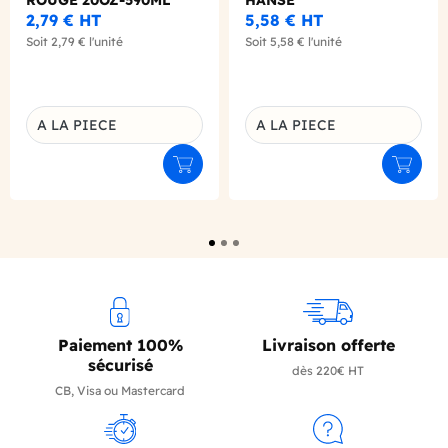
POT A LAIT
2,79 €
HT
5,58 €
HT
Soit
2,79 €
l'unité
Soit
5,58 €
l'unité
A LA PIECE
A LA PIECE
Déclinaison du produit
Déclinaison du produit
Ajouter au panier
Ajouter
Paiement 100%
Livraison offerte
sécurisé
dès 220€ HT
CB, Visa ou Mastercard