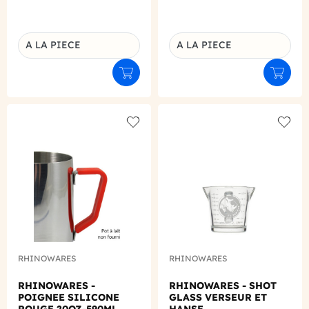
A LA PIECE
A LA PIECE
Déclinaison du produit
Déclinaison du produit
Ajouter au panier
Ajouter
Add to wishlist
Add to
RHINOWARES
RHINOWARES
RHINOWARES -
RHINOWARES - SHOT
POIGNEE SILICONE
GLASS VERSEUR ET
ROUGE 20OZ-590ML
HANSE