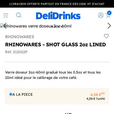
LIVRAISON OFFERTE PARTOUT EN FRANCE DÈS 220€ HT D’ACHAT
0
Rec
Rechercher
RHINOWARES
Add t
RHINOWARES - SHOT GLASS 2oz LINED
Réf. 212022P
Verre doseur 2oz-60ml gradué tous les 0.5oz et tous les
10ml idéal pour le calibrage de votre café.
HT
A LA PIECE
4,58 €
4,58 € l'unité