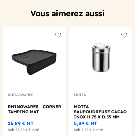
Vous aimerez aussi
Add to wishlist
Add to
RHINOWARES
MOTTA
RHINOWARES - CORNER
MOTTA -
TAMPING MAT
SAUPOUDREUSE CACAO
INOX H.75 X D.55 MM
26,89 €
HT
5,89 €
HT
Soit
26,89 €
l'unité
Soit
5,89 €
l'unité