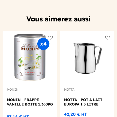
Vous aimerez aussi
Add to wishlist
Add to
MONIN
MOTTA
MONIN - FRAPPE
MOTTA - POT A LAIT
VANILLE BOITE 1.360KG
EUROPA 1.5 LITRE
42,20 €
HT
93,18 €
HT