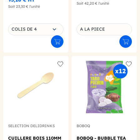
Soit
42,20 €
l'unité
Soit
23,30 €
l'unité
Choisissez une déclinaison
COLIS DE 4
A LA PIECE
Déclinaison du produit
Ajouter au panier
Ajouter
Add to wishlist
Add to
SELECTION DELIDRINKS
BOBOQ
CUILLERE BOIS 110MM
BOBOQ - BUBBLE TEA