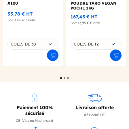
X100
POUDRE TARO VEGAN
POCHE 1KG
55,78 €
HT
167,43 €
HT
Soit
1,86 €
l'unité
Soit
13,95 €
l'unité
Choisissez une déclinaison
Choisissez une déclinaison
COLIS DE 30
COLIS DE 12
Ajouter au panier
Ajouter
Paiement 100%
Livraison offerte
sécurisé
dès 220€ HT
CB, Visa ou Mastercard