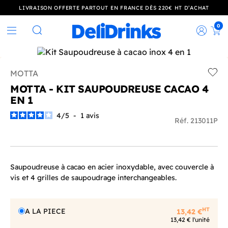
LIVRAISON OFFERTE PARTOUT EN FRANCE DÈS 220€ HT D’ACHAT
0
Rec
Rechercher
MOTTA
Add t
MOTTA - KIT SAUPOUDREUSE CACAO 4
EN 1
4
/
5
-
1
avis
Réf. 213011P
Saupoudreuse à cacao en acier inoxydable, avec couvercle à
vis et 4 grilles de saupoudrage interchangeables.
HT
A LA PIECE
13,42 €
13,42 € l'unité