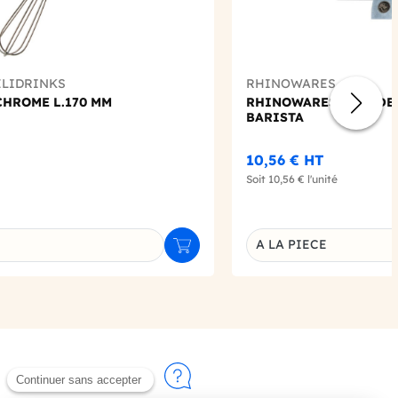
ELIDRINKS
RHINOWARES
CHROME L.170 MM
RHINOWARES - SET DE
BARISTA
10,56 €
HT
Soit
10,56 €
l'unité
A LA PIECE
Ajouter au panier
u produit
Déclinaison du produi