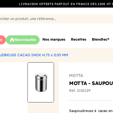
LIVRAISON OFFERTE PARTOUT EN FRANCE DÈS 220€ HT 
Nos marques
Recettes
Blendtec®
s
Nouveautés
UDREUSE CACAO INOX H.75 x D.55 MM
MOTTA
MOTTA - SAUPOU
Réf. 213012P
Saupoudreuse à cacao en a