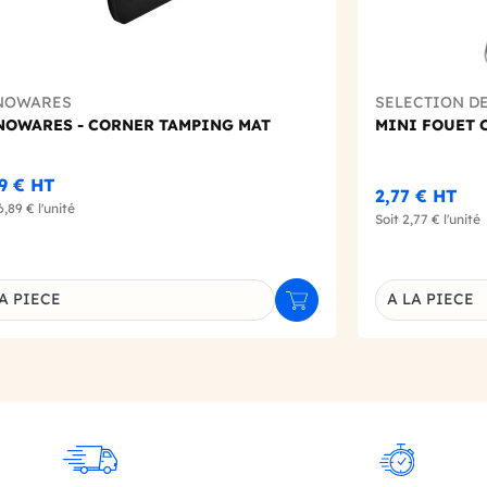
NOWARES
SELECTION D
NOWARES - CORNER TAMPING MAT
MINI FOUET 
89 €
HT
2,77 €
HT
6,89 €
l'unité
Soit
2,77 €
l'unité
A PIECE
A LA PIECE
r
Ajouter au panier
inaison du produit
Déclinaison d