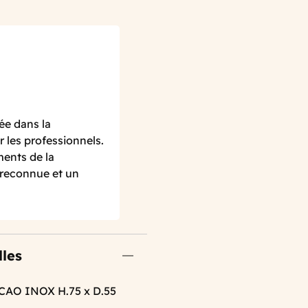
ée dans la
r les professionnels.
ments de la
é reconnue et un
lles
AO INOX H.75 x D.55