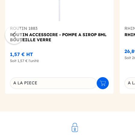
ROUTIN 1883
RHI
ROUTIN ACCESSOIRE - POMPE A SIROP 8ML
RHI
BOUTEILLE VERRE
26,
1,57 €
HT
Soit
2
Soit
1,57 €
l'unité
A LA PIECE
A L
Ajouter au panie
Déclinaison du produit
Décl