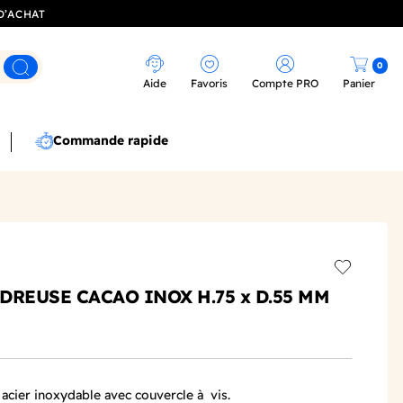
D’ACHAT
0
Rechercher
Aide
Favoris
Compte PRO
Panier
Commande rapide
Add to wis
DREUSE CACAO INOX H.75 x D.55 MM
cier inoxydable avec couvercle à vis.