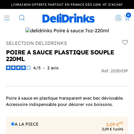
LIVRAISON OFFERTE PARTOUT EN FRANCE DÈS 220€ HT D’ACHAT
0
Rec
Rechercher
SELECTION DELIDRINKS
Add t
POIRE A SAUCE PLASTIQUE SOUPLE
220ML
4
/
5
-
2
avis
Réf. 203003P
Poire à sauce en plastique transparent avec bec dévissable.
Accessoire indispensable pour décorer vos boissons.
HT
A LA PIECE
3,09 €
3,09 € l'unité