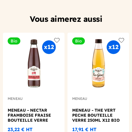
Vous aimerez aussi
Bio
Bio
Add to wishlist
Add to
MENEAU
MENEAU
MENEAU - NECTAR
MENEAU - THE VERT
FRAMBOISE FRAISE
PECHE BOUTEILLE
BOUTEILLE VERRE
VERRE 250ML X12 BIO
250ML X12 BIO
23,22 €
HT
17,91 €
HT