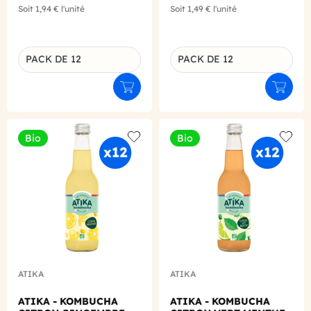
Soit
1,94 €
l'unité
Soit
1,49 €
l'unité
PACK DE 12
PACK DE 12
Déclinaison du produit
Déclinaison du produit
Ajouter au panier
Ajouter
Bio
Bio
Add to wishlist
Add to
ATIKA
ATIKA
ATIKA - KOMBUCHA
ATIKA - KOMBUCHA