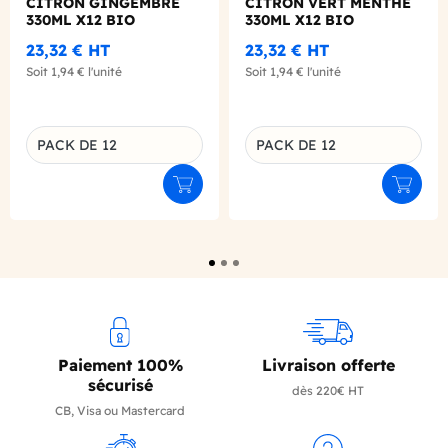
CITRON GINGEMBRE
CITRON VERT MENTHE
330ML X12 BIO
330ML X12 BIO
23,32 €
HT
23,32 €
HT
Soit
1,94 €
l'unité
Soit
1,94 €
l'unité
PACK DE 12
PACK DE 12
Déclinaison du produit
Déclinaison du produit
Ajouter au panier
Ajouter
Paiement 100%
Livraison offerte
sécurisé
dès 220€ HT
CB, Visa ou Mastercard