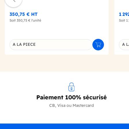
350,75 €
HT
1 29
Soit
350,75 €
l'unité
Soit
1
A LA PIECE
A L
Ajouter au panie
Déclinaison du produit
Décl
Paiement 100% sécurisé
CB, Visa ou Mastercard