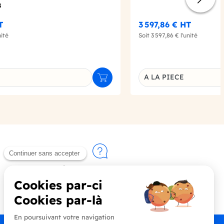
8
T
3 597,86 €
HT
nité
Soit
3 597,86 €
l'unité
A LA PIECE
Ajouter au panier
u produit
Déclinaison du produi
Contactez-nous
+33 (0)4 90 91 20 80