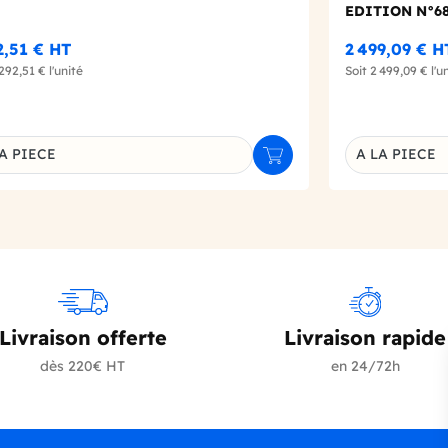
EDITION N°6
2,51 €
HT
2 499,09 €
H
 292,51 €
l'unité
Soit
2 499,09 €
l'u
A PIECE
A LA PIECE
r
Ajouter au panier
inaison du produit
Déclinaison d
Livraison offerte
Livraison rapide
dès 220€ HT
en 24/72h