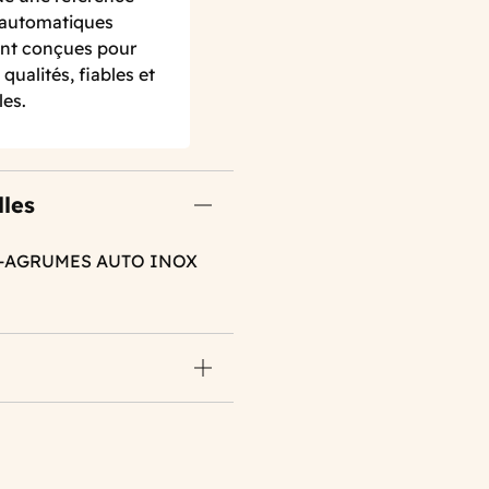
s automatiques
nt conçues pour
ualités, fiables et
les.
lles
E-AGRUMES AUTO INOX