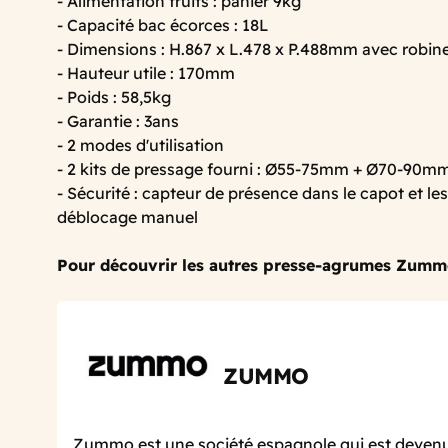
- Alimentation fruits : panier 9kg
- Capacité bac écorces : 18L
- Dimensions : H.867 x L.478 x P.488mm avec robin
- Hauteur utile : 170mm
- Poids : 58,5kg
- Garantie : 3ans
- 2 modes d'utilisation
- 2 kits de pressage fourni : Ø55-75mm + Ø70-90m
- Sécurité : capteur de présence dans le capot et le
déblocage manuel
Pour découvrir les autres presse-agrumes Zumm
ZUMMO
Zummo est une société espagnole qui est deven