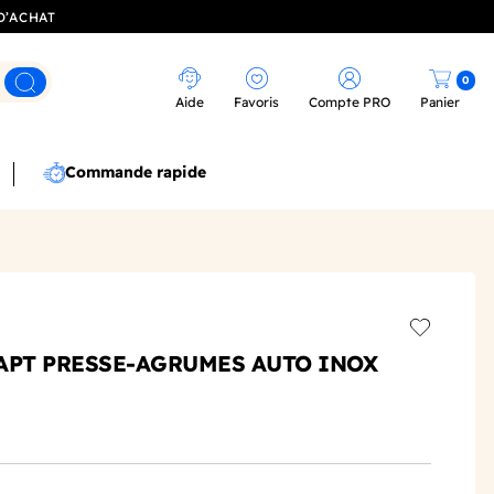
D’ACHAT
0
Rechercher
Aide
Favoris
Compte PRO
Panier
Commande rapide
Add to wis
APT PRESSE-AGRUMES AUTO INOX