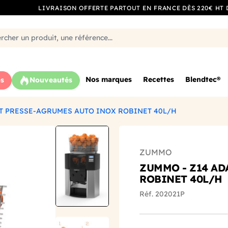
LIVRAISON OFFERTE PARTOUT EN FRANCE DÈS 220€ HT 
Nos marques
Recettes
Blendtec®
s
Nouveautés
PT PRESSE-AGRUMES AUTO INOX ROBINET 40L/H
ZUMMO
ZUMMO - Z14 AD
ROBINET 40L/H
Réf. 202021P