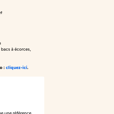
et
m
s bacs à écorces,
o :
cliquez-ici
.
ue une référence