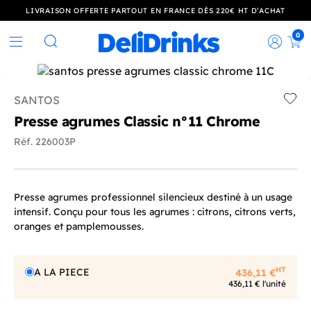
LIVRAISON OFFERTE PARTOUT EN FRANCE DÈS 220€ HT D’ACHAT
0
Rec
Rechercher
SANTOS
Add t
Presse agrumes Classic n°11 Chrome
Réf. 226003P
Presse agrumes professionnel silencieux destiné à un usage
intensif. Conçu pour tous les agrumes : citrons, citrons verts,
oranges et pamplemousses.
HT
A LA PIECE
436,11 €
436,11 € l'unité