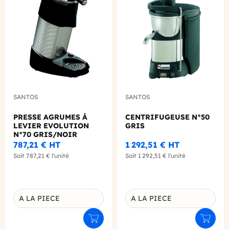
Add to wishlist
Add to
SANTOS
SANTOS
PRESSE AGRUMES À
CENTRIFUGEUSE N°50
LEVIER EVOLUTION
GRIS
N°70 GRIS/NOIR
787,21 €
HT
1 292,51 €
HT
Soit
787,21 €
l'unité
Soit
1 292,51 €
l'unité
A LA PIECE
A LA PIECE
Déclinaison du produit
Déclinaison du produit
Ajouter au panier
Ajouter