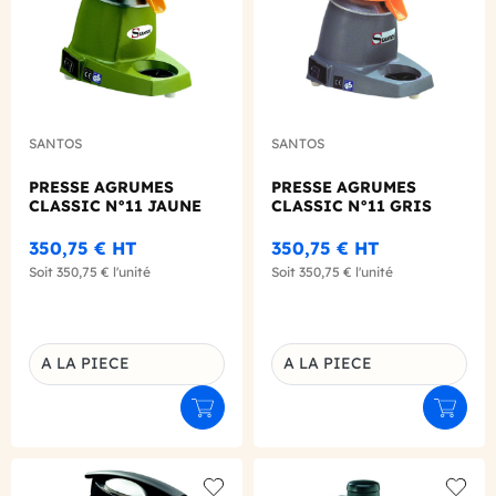
SANTOS
SANTOS
PRESSE AGRUMES
PRESSE AGRUMES
CLASSIC N°11 JAUNE
CLASSIC N°11 GRIS
350,75 €
HT
350,75 €
HT
Soit
350,75 €
l'unité
Soit
350,75 €
l'unité
A LA PIECE
A LA PIECE
Déclinaison du produit
Déclinaison du produit
Ajouter au panier
Ajouter