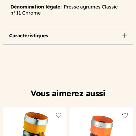
Dénomination légale
: Presse agrumes Classic
n°11 Chrome
Caractéristiques
Vous aimerez aussi
Add to wishlist
Add to