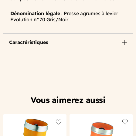
Dénomination légale
: Presse agrumes à levier
Evolution n°70 Gris/Noir
Caractéristiques
Vous aimerez aussi
Add to wishlist
Add to