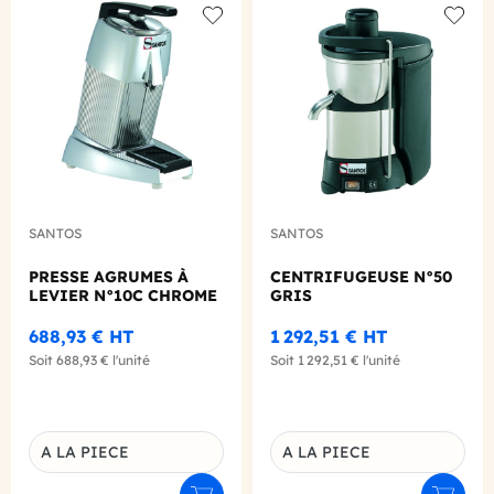
Add to wishlist
Add to
SANTOS
SANTOS
PRESSE AGRUMES À
CENTRIFUGEUSE N°50
LEVIER N°10C CHROME
GRIS
688,93 €
HT
1 292,51 €
HT
Soit
688,93 €
l'unité
Soit
1 292,51 €
l'unité
A LA PIECE
A LA PIECE
Déclinaison du produit
Déclinaison du produit