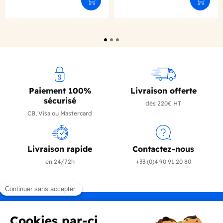
Ajouter au panier
Ajouter
Paiement 100%
Livraison offerte
sécurisé
dès 220€ HT
CB, Visa ou Mastercard
Livraison rapide
Contactez-nous
en 24/72h
+33 (0)4 90 91 20 80