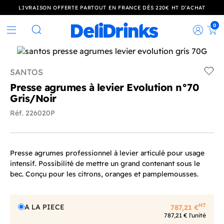
LIVRAISON OFFERTE PARTOUT EN FRANCE DÈS 220€ HT D’ACHAT
0
Rec
Rechercher
SANTOS
Add t
Presse agrumes à levier Evolution n°70
Gris/Noir
Réf. 226020P
Presse agrumes professionnel à levier articulé pour usage
intensif. Possibilité de mettre un grand contenant sous le
bec. Conçu pour les citrons, oranges et pamplemousses.
HT
A LA PIECE
787,21 €
787,21 € l'unité