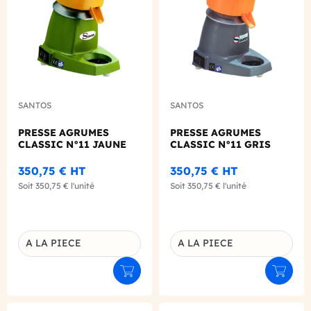
SANTOS
SANTOS
PRESSE AGRUMES
PRESSE AGRUMES
CLASSIC N°11 JAUNE
CLASSIC N°11 GRIS
350,75 €
HT
350,75 €
HT
Soit
350,75 €
l'unité
Soit
350,75 €
l'unité
A LA PIECE
A LA PIECE
Déclinaison du produit
Déclinaison du produit
Ajouter au panier
Ajouter