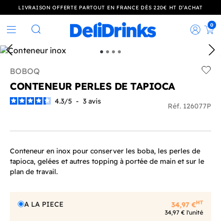
LIVRAISON OFFERTE PARTOUT EN FRANCE DÈS 220€ HT D’ACHAT
0
Rec
Rechercher
BOBOQ
Add t
CONTENEUR PERLES DE TAPIOCA
4.3
/
5
-
3
avis
Réf. 126077P
Conteneur en inox pour conserver les boba, les perles de
tapioca, gelées et autres topping à portée de main et sur le
plan de travail.
HT
A LA PIECE
34,97 €
34,97 € l'unité