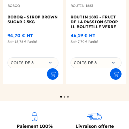
BOBOQ
ROUTIN 1883
BOBOQ - SIROP BROWN
ROUTIN 1883 - FRUIT
SUGAR 2.5KG
DE LA PASSION SIROP
1L BOUTEILLE VERRE
94,70 €
HT
46,19 €
HT
Soit
15,78 €
l'unité
Soit
7,70 €
l'unité
Choisissez une déclinaison
Choisissez une déclinaison
COLIS DE 6
COLIS DE 6
Ajouter au panier
Ajouter
Paiement 100%
Livraison offerte