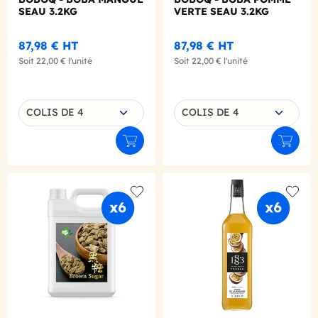
SEAU 3.2KG
VERTE SEAU 3.2KG
87,98 €
HT
87,98 €
HT
Soit
22,00 €
l'unité
Soit
22,00 €
l'unité
Choisissez une déclinaison
Choisissez une déclinaison
COLIS DE 4
COLIS DE 4
Ajouter au panier
Ajouter
Add to wishlist
Add to