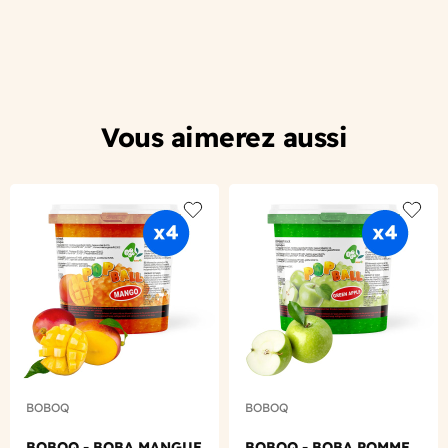
Vous aimerez aussi
Add to wishlist
Add to
BOBOQ
BOBOQ
BOBOQ - BOBA MANGUE
BOBOQ - BOBA POMME