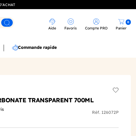
D’ACHAT
0
Rechercher
Aide
Favoris
Compte PRO
Panier
Commande rapide
Add to wis
RBONATE TRANSPARENT 700ML
is
Réf. 126072P