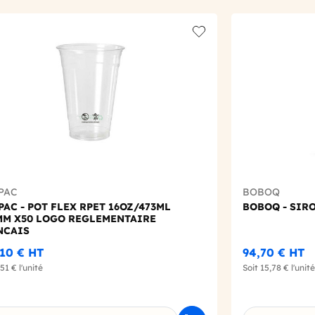
t
Add to wishlist
PAC
BOBOQ
AC - POT FLEX RPET 16OZ/473ML
BOBOQ - SIR
MM X50 LOGO REGLEMENTAIRE
NCAIS
10 €
HT
94,70 €
HT
,51 €
l'unité
Soit
15,78 €
l'unité
sissez une déclinaison
Choisissez un