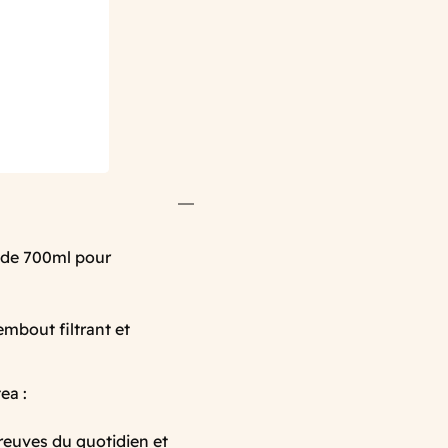
t de 700ml pour
mbout filtrant et
ea :
épreuves du quotidien et