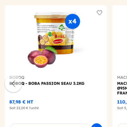
Add to wishlis
BOBOQ
MAC
BOBOQ - BOBA PASSION SEAU 3.2KG
MACP
Ø95
FRA
87,98 €
HT
110,
Soit
22,00 €
l'unité
Soit
5
Choisissez une déclinaison
Choi