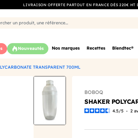
LIVRAISON OFFERTE PARTOUT EN FRANCE DÈS 220€ HT 
Nos marques
Recettes
Blendtec®
s
Nouveautés
LYCARBONATE TRANSPARENT 700ML
BOBOQ
SHAKER POLYCA
4.5
/
5
-
2
av