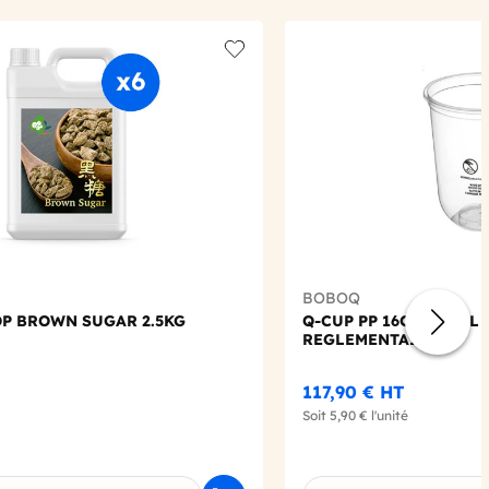
Add to wishlist
BOBOQ
OP BROWN SUGAR 2.5KG
Q-CUP PP 16OZ-500ML
REGLEMENTAIRE
117,90 €
HT
Soit
5,90 €
l'unité
e déclinaison
Choisissez une déclin