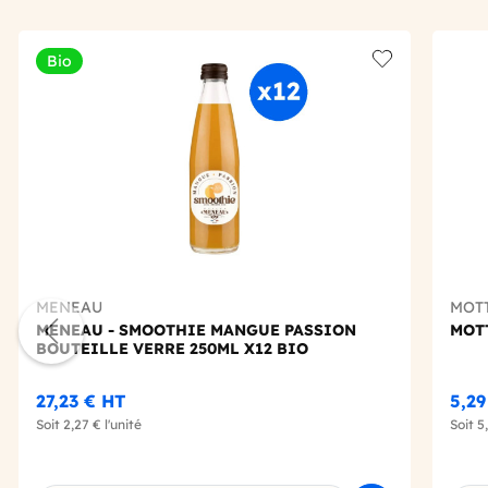
Bio
Add to wishlis
MENEAU
MOT
MENEAU - SMOOTHIE MANGUE PASSION
MOTT
BOUTEILLE VERRE 250ML X12 BIO
27,23 €
HT
5,2
Soit
2,27 €
l'unité
Soit
5