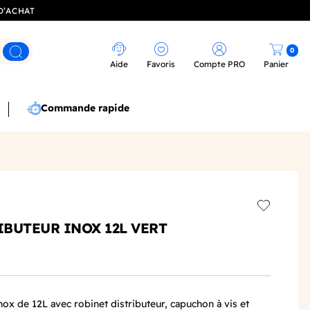
D’ACHAT
0
Rechercher
Aide
Favoris
Compte PRO
Panier
Commande rapide
Add to wis
BUTEUR INOX 12L VERT
ox de 12L avec robinet distributeur, capuchon à vis et