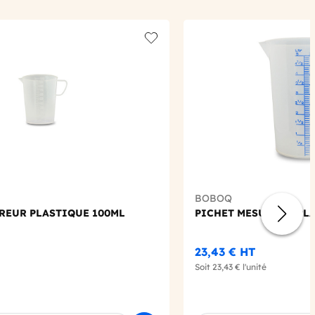
Add to wishlist
BOBOQ
REUR PLASTIQUE 100ML
PICHET MESUREUR PLA
23,43 €
HT
Soit
23,43 €
l'unité