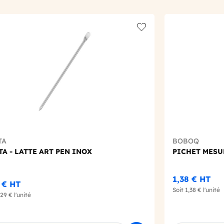
t
Add to wishlist
TA
BOBOQ
A - LATTE ART PEN INOX
PICHET MESU
1,38 €
HT
9 €
HT
Soit
1,38 €
l'unité
,29 €
l'unité