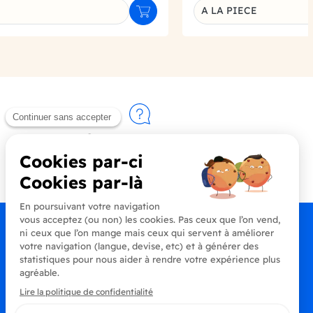
A LA PIECE
Ajouter au panier
u produit
Déclinaison du produi
Contactez-nous
+33 (0)4 90 91 20 80