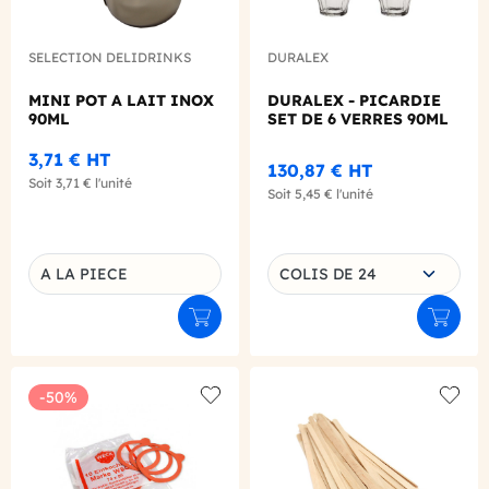
SELECTION DELIDRINKS
DURALEX
MINI POT A LAIT INOX
DURALEX - PICARDIE
90ML
SET DE 6 VERRES 90ML
3,71 €
HT
130,87 €
HT
Soit
3,71 €
l'unité
Soit
5,45 €
l'unité
Choisissez une déclinaison
A LA PIECE
COLIS DE 24
Déclinaison du produit
Ajouter au panier
Ajouter
-50%
Add to wishlist
Add to