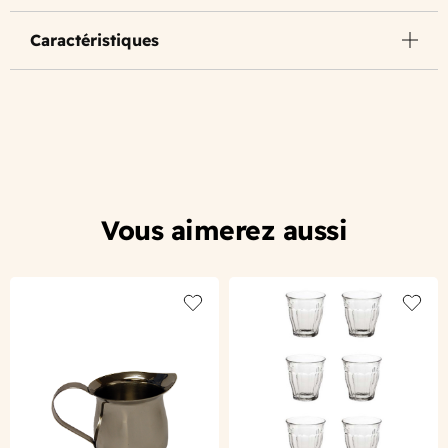
Caractéristiques
Vous aimerez aussi
Add to wishlist
Add to