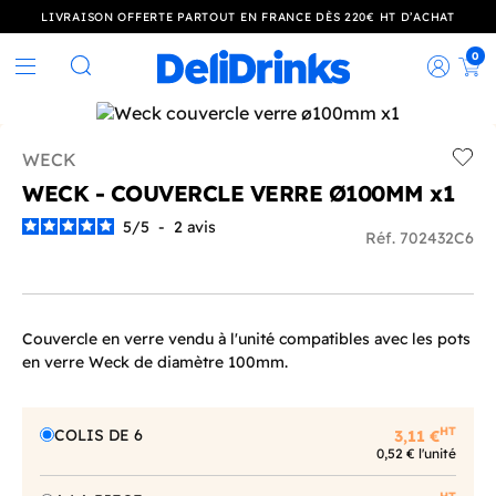
LIVRAISON OFFERTE PARTOUT EN FRANCE DÈS 220€ HT D’ACHAT
0
Rec
Rechercher
WECK
Add t
WECK - COUVERCLE VERRE Ø100MM x1
5
/
5
-
2
avis
Réf. 702432C6
Couvercle en verre vendu à l'unité compatibles avec les pots
en verre Weck de diamètre 100mm.
HT
COLIS DE 6
3,11 €
0,52 € l'unité