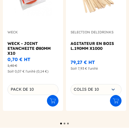
WECK
SELECTION DELIDRINKS
WECK - JOINT
AGITATEUR EN BOIS
ETANCHEITE Ø80MM
L.190MM X1000
X10
0,70 €
HT
79,27 €
HT
1,40 €
Soit
7,93 €
l'unité
Soit
0,07 €
l'unité
(0,14 €)
Choisissez une déclinaison
PACK DE 10
COLIS DE 10
Déclinaison du produit
Ajouter au panier
Ajouter