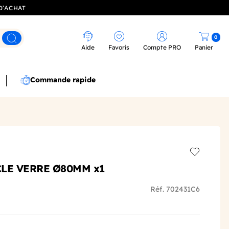
D’ACHAT
0
Rechercher
Aide
Favoris
Compte PRO
Panier
Commande rapide
Add to wis
LE VERRE Ø80MM x1
Réf. 702431C6