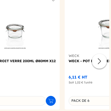
Add to wishlist
WECK
DROIT VERRE 200ML Ø80MM X12
WECK - POT DROIT VE
6,11 €
HT
Soit
1,02 €
l'unité
PACK DE 6
Ajouter au panier
u produit
Déclinaison du produi