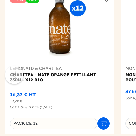
Add to wishlis
LEMONAID & CHARITEA
MON
CHARITEA - MATE ORANGE PETILLANT
MONI
330ML X12 BIO
BOU
37,6
16,37 €
HT
Soit
6
19,26 €
Soit
1,36 €
l'unité
(1,61 €)
Choi
PACK DE 12
COL
Ajouter au panie
Déclinaison du produit