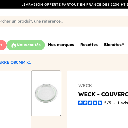
LIVRAISON OFFERTE PARTOUT EN FRANCE DÈS 220€ HT 
Nos marques
Recettes
Blendtec®
s
Nouveautés
ERRE Ø80MM x1
WECK
WECK - COUVERC
5
/
5
-
1
avis