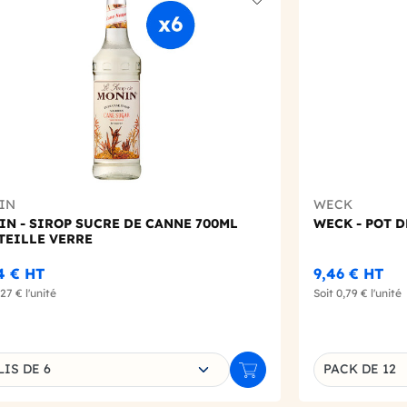
t
Add to wishlist
IN
WECK
N - SIROP SUCRE DE CANNE 700ML
WECK - POT 
TEILLE VERRE
4 €
HT
9,46 €
HT
,27 €
l'unité
Soit
0,79 €
l'unité
sissez une déclinaison
IS DE 6
PACK DE 12
r
Ajouter au panier
Déclinaison d