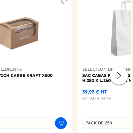
Add to wishlist
ELIDRINKS
SELECTION DELIDRINK
ICH CARRE KRAFT X500
SAC CABAS POIGNEES 
H.280 X L.260 X P.200 
39,93 €
HT
Soit
0,16 €
l'unité
PACK DE 250
Ajouter au panier
u produit
Déclinaison du produi