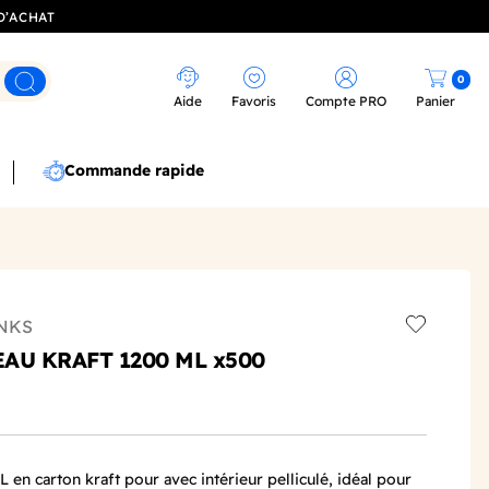
D’ACHAT
0
Rechercher
Aide
Favoris
Compte PRO
Panier
Commande rapide
NKS
Add to wis
AU KRAFT 1200 ML x500
L en carton kraft pour avec intérieur pelliculé, idéal pour