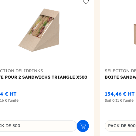
t
Add to wishlist
ECTION DELIDRINKS
SELECTION D
TE POUR 2 SANDWICHS TRIANGLE X500
BOITE SANDW
44 €
HT
154,46 €
HT
,16 €
l'unité
Soit
0,31 €
l'unité
CK DE 500
PACK DE 500
r
Ajouter au panier
inaison du produit
Déclinaison d