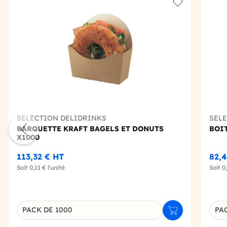
Add to wishlis
SELECTION DELIDRINKS
SEL
BARQUETTE KRAFT BAGELS ET DONUTS
BOI
X1000
113,32 €
HT
82,
Soit
0,11 €
l'unité
Soit
0
PACK DE 1000
PA
Ajouter au panie
Déclinaison du produit
Décl