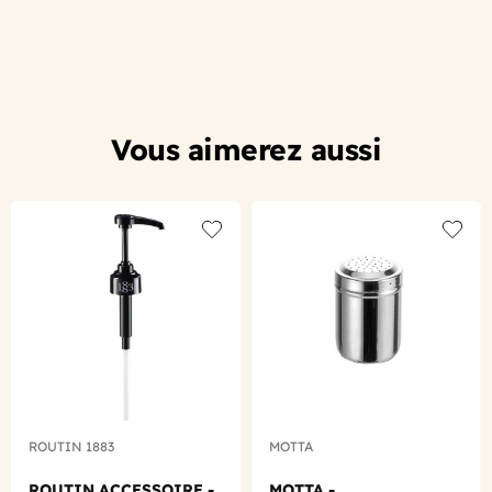
Vous aimerez aussi
Add to wishlist
Add to
ROUTIN 1883
MOTTA
ROUTIN ACCESSOIRE -
MOTTA -