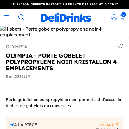
LIVRAISON OFFERTE PARTOUT EN FRANCE DÈS 220€ HT D’ACHAT
0
Rec
Rechercher
OLYMPIA
Add t
OLYMPIA - PORTE GOBELET
POLYPROPYLENE NOIR KRISTALLON 4
EMPLACEMENTS
Réf. 223111P
Porte gobelet en polypropylène noir, permettant d'accueillir
4 piles de gobelets ou couvercles.
HT
A LA PIECE
52,04 €