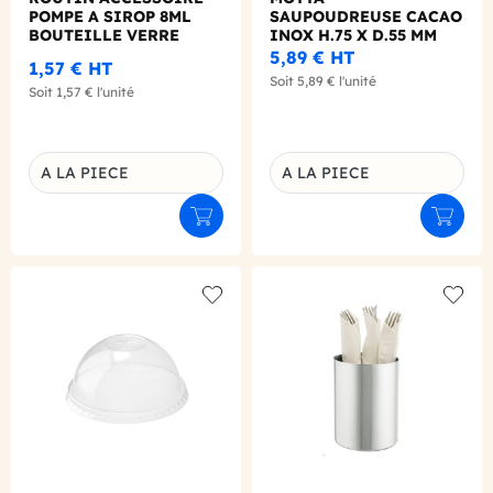
POMPE A SIROP 8ML
SAUPOUDREUSE CACAO
BOUTEILLE VERRE
INOX H.75 X D.55 MM
5,89 €
HT
1,57 €
HT
Soit
5,89 €
l'unité
Soit
1,57 €
l'unité
A LA PIECE
A LA PIECE
Déclinaison du produit
Déclinaison du produit
Ajouter au panier
Ajouter
Add to wishlist
Add to