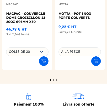
MACPAC
MOTTA
MACPAC - COUVERCLE
MOTTA - POT INOX
DOME CROISILLON 12-
PORTE COUVERTS
20OZ Ø95MM X50
9,22 €
HT
46,79 €
HT
Soit
9,22 €
l'unité
Soit
2,34 €
l'unité
Choisissez une déclinaison
COLIS DE 20
A LA PIECE
Déclinaison du produit
Ajouter au panier
Ajouter
Paiement 100%
Livraison offerte