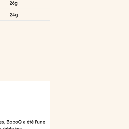
26g
24g
s, BoboQ a été l'une
bubble tea