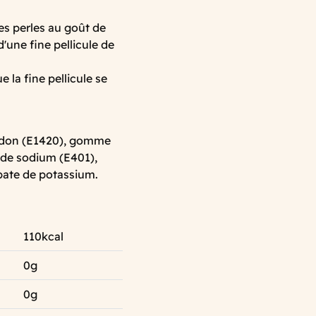
es perles au goût de
d'une fine pellicule de
 la fine pellicule se
amidon (E1420), gomme
 de sodium (E401),
rbate de potassium.
110kcal
0g
0g