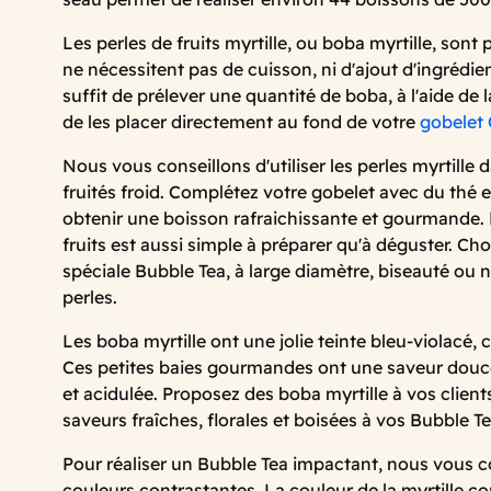
Les perles de fruits myrtille, ou boba myrtille, sont p
ne nécessitent pas de cuisson, ni d'ajout d'ingrédie
suffit de prélever une quantité de boba, à l'aide de 
de les placer directement au fond de votre
gobelet
Nous vous conseillons d'utiliser les perles myrtille
fruités froid. Complétez votre gobelet avec du thé e
obtenir une boisson rafraichissante et gourmande.
fruits est aussi simple à préparer qu'à déguster. Cho
spéciale Bubble Tea, à large diamètre, biseauté ou n
perles.
Les boba myrtille ont une jolie teinte bleu-violacé, c
Ces petites baies gourmandes ont une saveur douc
et acidulée. Proposez des boba myrtille à vos clien
saveurs fraîches, florales et boisées à vos Bubble Te
Pour réaliser un Bubble Tea impactant, nous vous co
couleurs contrastantes. La couleur de la myrtille co