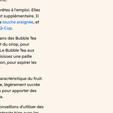
rêtes à l'emploi. Elles
nt supplémentaire. Il
la
louche araignée
, et
 Q-Cup
.
 dans des Bubble Tea
t du sirop, pour
 Le Bubble Tea aux
isissez une paille
on, pour aspirer les
aractéristique du fruit.
e, légèrement sucrée
ts pour apporter des
a.
nseillons d'utiliser des
ntraste bien avec les