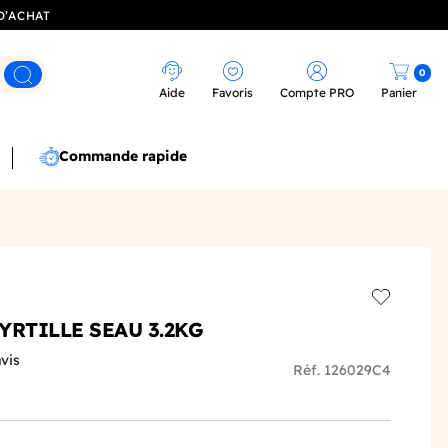
D’ACHAT
0
Rechercher
Aide
Favoris
Compte PRO
Panier
Commande rapide
Add to wis
YRTILLE SEAU 3.2KG
avis
Réf. 126029C4