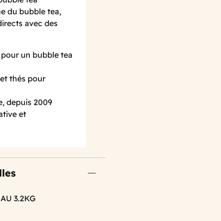
e du bubble tea,
directs avec des
, pour un bubble tea
et thés pour
e, depuis 2009
ative et
lles
AU 3.2KG