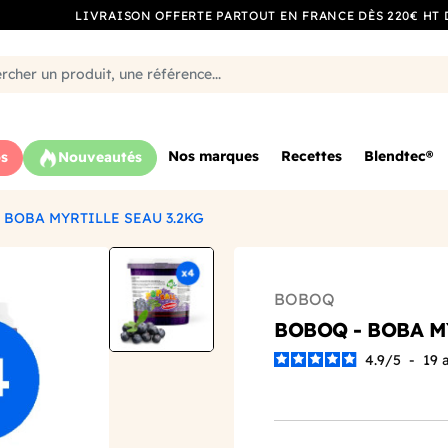
LIVRAISON OFFERTE PARTOUT EN FRANCE DÈS 220€ HT 
Nos marques
Recettes
Blendtec®
s
Nouveautés
 BOBA MYRTILLE SEAU 3.2KG
BOBOQ
BOBOQ - BOBA M
4.9
/
5
-
19