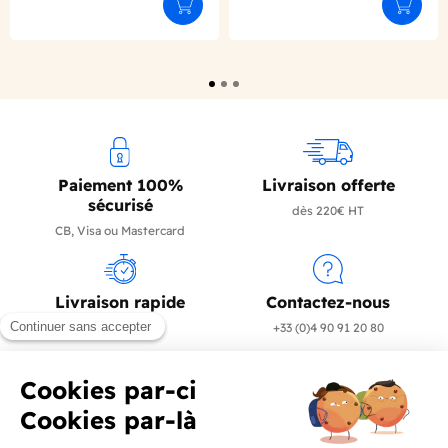
Ajouter au panier
Ajouter
Paiement 100%
Livraison offerte
sécurisé
dès 220€ HT
CB, Visa ou Mastercard
Livraison rapide
Contactez-nous
en 24/72h
+33 (0)4 90 91 20 80