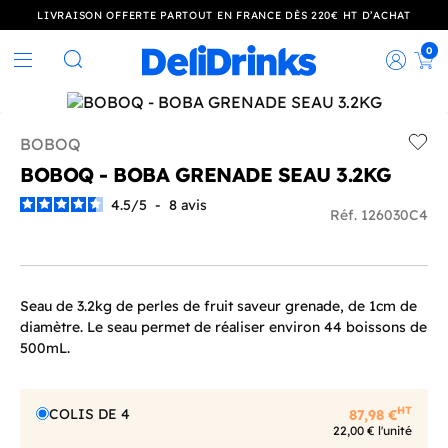
LIVRAISON OFFERTE PARTOUT EN FRANCE DÈS 220€ HT D’ACHAT
0
Rec
Rechercher
BOBOQ
Add t
BOBOQ - BOBA GRENADE SEAU 3.2KG
4.5
/
5
-
8
avis
Réf. 126030C4
Seau de 3.2kg de perles de fruit saveur grenade, de 1cm de
diamètre. Le seau permet de réaliser environ 44 boissons de
500mL.
HT
COLIS DE 4
87,98 €
22,00 € l'unité