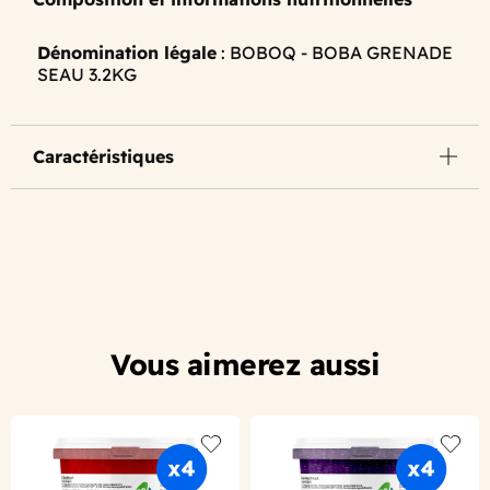
Dénomination légale
: BOBOQ - BOBA GRENADE
SEAU 3.2KG
Caractéristiques
Vous aimerez aussi
Add to wishlist
Add to