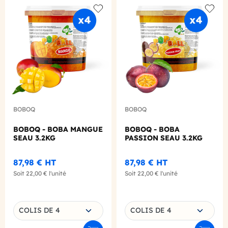
Add to wishlist
Add to
BOBOQ
BOBOQ
BOBOQ - BOBA MANGUE
BOBOQ - BOBA
SEAU 3.2KG
PASSION SEAU 3.2KG
87,98 €
HT
87,98 €
HT
Soit
22,00 €
l'unité
Soit
22,00 €
l'unité
Choisissez une déclinaison
Choisissez une déclinaison
COLIS DE 4
COLIS DE 4