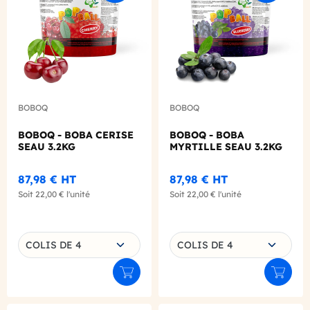
BOBOQ
BOBOQ
BOBOQ - BOBA CERISE
BOBOQ - BOBA
SEAU 3.2KG
MYRTILLE SEAU 3.2KG
87,98 €
HT
87,98 €
HT
Soit
22,00 €
l'unité
Soit
22,00 €
l'unité
Choisissez une déclinaison
Choisissez une déclinaison
COLIS DE 4
COLIS DE 4
Ajouter au panier
Ajouter