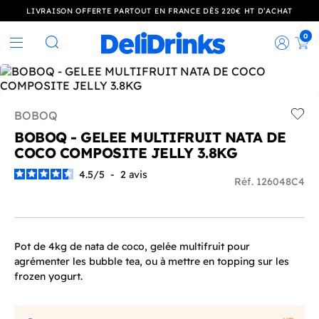
LIVRAISON OFFERTE PARTOUT EN FRANCE DÈS 220€ HT D’ACHAT
0
Rec
Rechercher
BOBOQ
Add t
BOBOQ - GELEE MULTIFRUIT NATA DE
COCO COMPOSITE JELLY 3.8KG
4.5
/
5
-
2
avis
Réf. 126048C4
Pot de 4kg de nata de coco, gelée multifruit pour
agrémenter les bubble tea, ou à mettre en topping sur les
frozen yogurt.