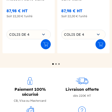
87,98 €
HT
87,98 €
HT
Soit
22,00 €
l'unité
Soit
22,00 €
l'unité
Choisissez une déclinaison
Choisissez une déclinaison
COLIS DE 4
COLIS DE 4
Ajouter au panier
Ajouter
Paiement 100%
Livraison offerte
sécurisé
dès 220€ HT
CB, Visa ou Mastercard