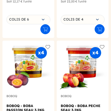
Soit
12,17 €
l'unité
Soit
22,00 €
l'unité
Choisissez une déclinaison
Choisissez une déclinaison
COLIS DE 6
COLIS DE 4
Ajouter au panier
Ajouter
Add to wishlist
Add to
BOBOQ
BOBOQ
BOBOQ - BOBA
BOBOQ - BOBA PECHE
PASSION SEAU 3.2KG
SEAU 3.2KG