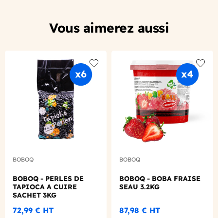
Vous aimerez aussi
Add to wishlist
Add to
BOBOQ
BOBOQ
BOBOQ - PERLES DE
BOBOQ - BOBA FRAISE
TAPIOCA A CUIRE
SEAU 3.2KG
SACHET 3KG
72,99 €
HT
87,98 €
HT