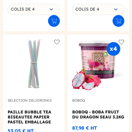
Choisissez une déclinaison
Choisissez une déclinaison
COLIS DE 4
COLIS DE 4
Ajouter au panier
Ajouter
Add to wishlist
Add to
SELECTION DELIDRINKS
BOBOQ
PAILLE BUBBLE TEA
BOBOQ - BOBA FRUIT
BISEAUTEE PAPIER
DU DRAGON SEAU 3.2KG
PASTEL EMBALLAGE
INDIVIDUEL Ø12 L.260
87,98 €
HT
53,05 €
HT
MM X200