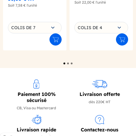
Soit
22,00 €
l'unité
Soit
7,58 €
l'unité
Choisissez une déclinaison
Choisissez une déclinaison
COLIS DE 7
COLIS DE 4
Ajouter au panier
Ajouter
Paiement 100%
Livraison offerte
sécurisé
dès 220€ HT
CB, Visa ou Mastercard
Livraison rapide
Contactez-nous