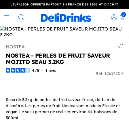
LIVRAISON OFFERTE PARTOUT EN FRANCE DÈS 220€ HT D’ACHAT
0
Rec
Rechercher
NOSTEA
Add t
NOSTEA - PERLES DE FRUIT SAVEUR
MOJITO SEAU 3.2KG
4
/
5
-
1
avis
Réf. 126172C4
Seau de 3.2kg de perles de fruit saveur fraise, de 1cm de
diamètre. Les perles de fruit Nostea sont made in France et
vegan. Le seau permet de réaliser environ 44 boissons de
500mL.