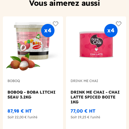
Vous aimerez aussi
Add to wishlist
Add to
BOBOQ
DRINK ME CHAI
BOBOQ - BOBA LITCHI
DRINK ME CHAI - CHAI
SEAU 3.2KG
LATTE SPICED BOITE
1KG
87,98 €
HT
77,00 €
HT
Soit
22,00 €
l'unité
Soit
19,25 €
l'unité