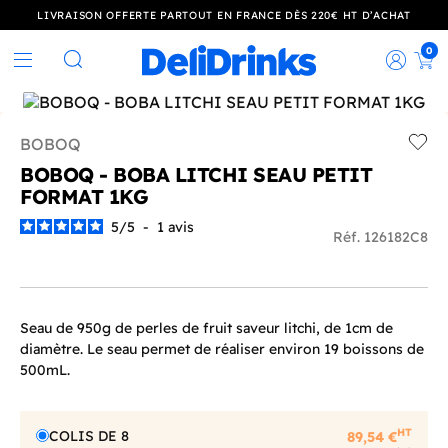
LIVRAISON OFFERTE PARTOUT EN FRANCE DÈS 220€ HT D’ACHAT
0
Rec
Rechercher
BOBOQ
Add t
BOBOQ - BOBA LITCHI SEAU PETIT
FORMAT 1KG
5
/
5
-
1
avis
Réf. 126182C8
Seau de 950g de perles de fruit saveur litchi, de 1cm de
diamètre. Le seau permet de réaliser environ 19 boissons de
500mL.
HT
COLIS DE 8
89,54 €