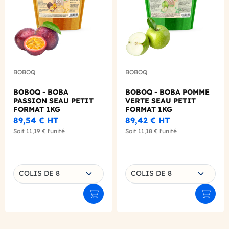
BOBOQ
BOBOQ
BOBOQ - BOBA
BOBOQ - BOBA POMME
PASSION SEAU PETIT
VERTE SEAU PETIT
FORMAT 1KG
FORMAT 1KG
89,54 €
HT
89,42 €
HT
Soit
11,19 €
l'unité
Soit
11,18 €
l'unité
Choisissez une déclinaison
Choisissez une déclinaison
COLIS DE 8
COLIS DE 8
Ajouter au panier
Ajouter