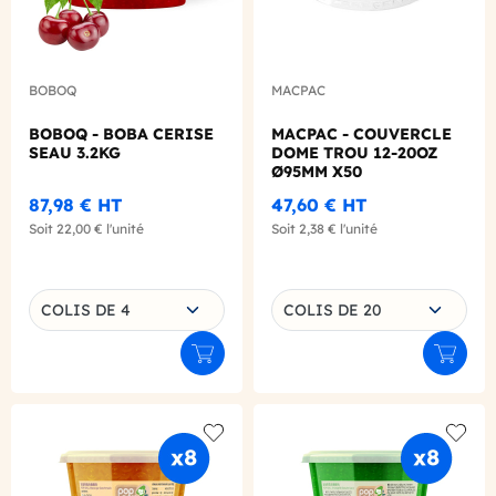
BOBOQ
MACPAC
BOBOQ - BOBA CERISE
MACPAC - COUVERCLE
SEAU 3.2KG
DOME TROU 12-20OZ
Ø95MM X50
87,98 €
HT
47,60 €
HT
Soit
22,00 €
l'unité
Soit
2,38 €
l'unité
Choisissez une déclinaison
Choisissez une déclinaison
COLIS DE 4
COLIS DE 20
Ajouter au panier
Ajouter
Add to wishlist
Add to