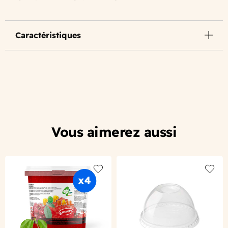
Caractéristiques
Vous aimerez aussi
Add to wishlist
Add to