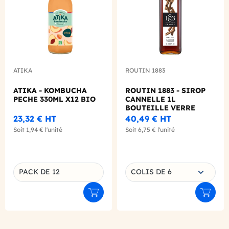
ATIKA
ROUTIN 1883
ATIKA - KOMBUCHA
ROUTIN 1883 - SIROP
PECHE 330ML X12 BIO
CANNELLE 1L
BOUTEILLE VERRE
23,32 €
HT
40,49 €
HT
Soit
1,94 €
l'unité
Soit
6,75 €
l'unité
Choisissez une déclinaison
PACK DE 12
COLIS DE 6
Déclinaison du produit
Ajouter au panier
Ajouter