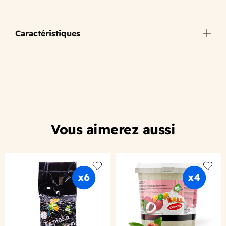
Caractéristiques
Vous aimerez aussi
Add to wishlist
Add to