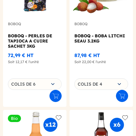
BOBOQ
BOBOQ
BOBOQ - PERLES DE
BOBOQ - BOBA LITCHI
TAPIOCA A CUIRE
SEAU 3.2KG
SACHET 3KG
72,99 €
HT
87,98 €
HT
Soit
12,17 €
l'unité
Soit
22,00 €
l'unité
Choisissez une déclinaison
Choisissez une déclinaison
COLIS DE 6
COLIS DE 4
Ajouter au panier
Ajouter
Bio
Add to wishlist
Add to