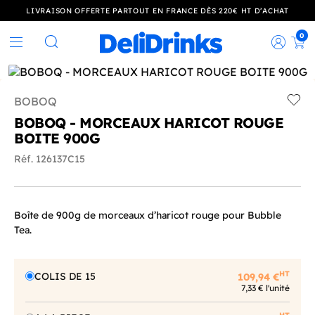
LIVRAISON OFFERTE PARTOUT EN FRANCE DÈS 220€ HT D’ACHAT
0
Rec
Rechercher
BOBOQ
Add t
BOBOQ - MORCEAUX HARICOT ROUGE
BOITE 900G
Réf. 126137C15
Boîte de 900g de morceaux d’haricot rouge pour Bubble
Tea.
HT
COLIS DE 15
109,94 €
7,33 € l'unité