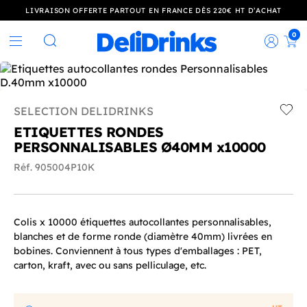
LIVRAISON OFFERTE PARTOUT EN FRANCE DÈS 220€ HT D’ACHAT
0
Rec
Rechercher
SELECTION DELIDRINKS
Add t
ETIQUETTES RONDES
PERSONNALISABLES Ø40MM x10000
Réf. 905004P10K
Colis x 10000 étiquettes autocollantes personnalisables,
blanches et de forme ronde (diamètre 40mm) livrées en
bobines. Conviennent à tous types d'emballages : PET,
carton, kraft, avec ou sans pelliculage, etc.