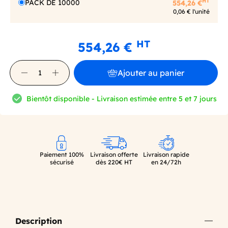
HT
PACK DE 10000
554,26 €
0,06 € l'unité
HT
554,26 €
Ajouter au panier
Bientôt disponible - Livraison estimée entre 5 et 7 jours
Paiement 100%
Livraison offerte
Livraison rapide
sécurisé
dès 220€ HT
en 24/72h
Description