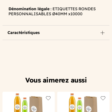
Dénomination légale
: ETIQUETTES RONDES
PERSONNALISABLES Ø40MM x10000
Caractéristiques
Vous aimerez aussi
Add to wishlist
Add to