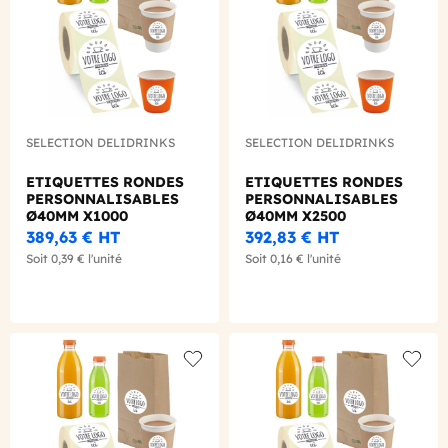
SELECTION DELIDRINKS
SELECTION DELIDRINKS
ETIQUETTES RONDES
ETIQUETTES RONDES
PERSONNALISABLES
PERSONNALISABLES
Ø40MM X1000
Ø40MM X2500
389,63 €
HT
392,83 €
HT
Soit
0,39 €
l'unité
Soit
0,16 €
l'unité
Add to wishlist
Add to