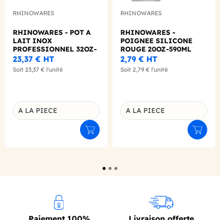
RHINOWARES
RHINOWARES
RHINOWARES - POT A
RHINOWARES -
LAIT INOX
POIGNEE SILICONE
PROFESSIONNEL 32OZ-
ROUGE 20OZ-590ML
910ML
POT A LAIT
23,37 €
HT
2,79 €
HT
Soit
23,37 €
l'unité
Soit
2,79 €
l'unité
A LA PIECE
A LA PIECE
Déclinaison du produit
Déclinaison du produit
Ajouter au panier
Ajouter
Paiement 100%
Livraison offerte