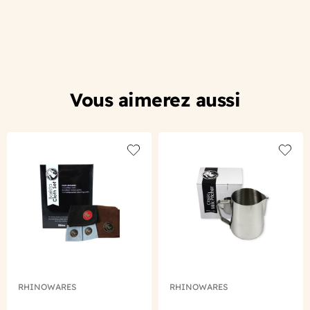
Vous aimerez aussi
Add to wishlist
Add to
RHINOWARES
RHINOWARES