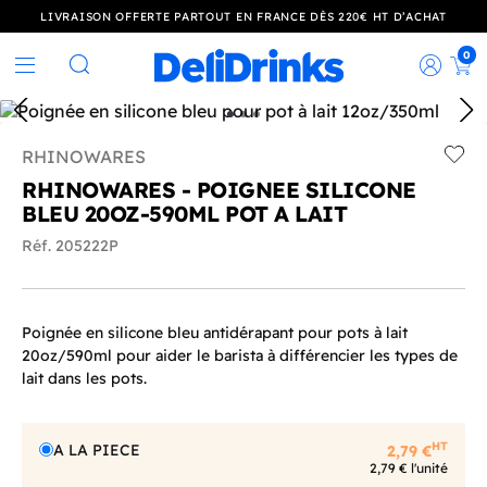
LIVRAISON OFFERTE PARTOUT EN FRANCE DÈS 220€ HT D’ACHAT
0
Rec
Rechercher
RHINOWARES
Add t
RHINOWARES - POIGNEE SILICONE
BLEU 20OZ-590ML POT A LAIT
Réf. 205222P
Poignée en silicone bleu antidérapant pour pots à lait
20oz/590ml pour aider le barista à différencier les types de
lait dans les pots.
HT
A LA PIECE
2,79 €
2,79 € l'unité