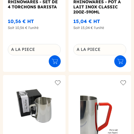
RHINOWARES - SET DE
RHINOWARES - POT A
4 TORCHONS BARISTA
LAIT INOX CLASSIC
20OZ-590ML
10,56 €
HT
15,04 €
HT
Soit
10,56 €
l'unité
Soit
15,04 €
l'unité
A LA PIECE
A LA PIECE
Déclinaison du produit
Déclinaison du produit
Ajouter au panier
Ajouter
Add to wishlist
Add to