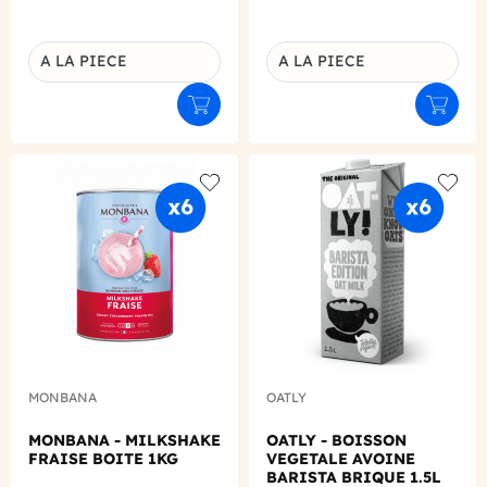
A LA PIECE
A LA PIECE
Déclinaison du produit
Déclinaison du produit
Ajouter au panier
Ajouter
Add to wishlist
Add to
MONBANA
OATLY
MONBANA - MILKSHAKE
OATLY - BOISSON
FRAISE BOITE 1KG
VEGETALE AVOINE
BARISTA BRIQUE 1.5L