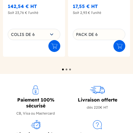
X6
142,54 €
HT
17,55 €
HT
Soit
23,76 €
l'unité
Soit
2,93 €
l'unité
Choisissez une déclinaison
COLIS DE 6
PACK DE 6
Déclinaison du produit
Ajouter au panier
Ajouter
Paiement 100%
Livraison offerte
sécurisé
dès 220€ HT
CB, Visa ou Mastercard