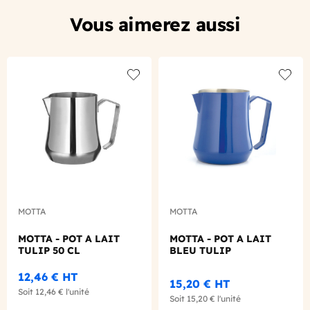
Vous aimerez aussi
Add to wishlist
Add to
MOTTA
MOTTA
MOTTA - POT A LAIT
MOTTA - POT A LAIT
TULIP 50 CL
BLEU TULIP
12,46 €
HT
15,20 €
HT
Soit
12,46 €
l'unité
Soit
15,20 €
l'unité