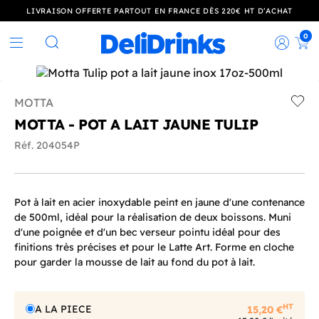
LIVRAISON OFFERTE PARTOUT EN FRANCE DÈS 220€ HT D’ACHAT
0
Rec
Rechercher
MOTTA
Add t
MOTTA - POT A LAIT JAUNE TULIP
Réf. 204054P
Pot à lait en acier inoxydable peint en jaune d'une contenance
de 500ml, idéal pour la réalisation de deux boissons. Muni
d'une poignée et d'un bec verseur pointu idéal pour des
finitions très précises et pour le Latte Art. Forme en cloche
pour garder la mousse de lait au fond du pot à lait.
HT
A LA PIECE
15,20 €