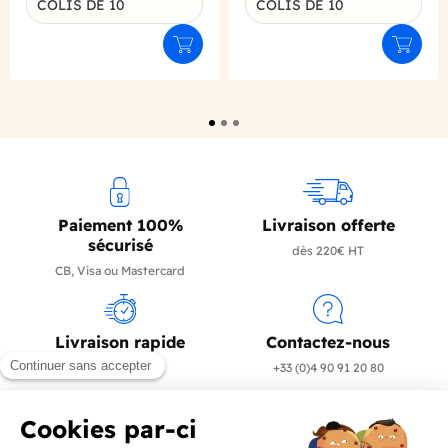
COLIS DE 10
COLIS DE 10
Déclinaison du produit
Déclinaison du produit
Ajouter au panier
Ajouter
Paiement 100%
Livraison offerte
sécurisé
dès 220€ HT
CB, Visa ou Mastercard
Livraison rapide
Contactez-nous
en 24/72h
+33 (0)4 90 91 20 80