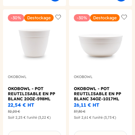
-30%
Destockage
-30%
Destockage
Add to wishlist
Add to
OKOBOWL
OKOBOWL
OKOBOWL - POT
OKOBOWL - POT
REUTILISABLE EN PP
REUTILISABLE EN PP
BLANC 20OZ-598ML
BLANC 34OZ-1017ML
Ø118MM X1
Ø167MM X1
22,54 €
HT
26,11 €
HT
32,20 €
37,30 €
Soit
2,25 €
l'unité
(3,22 €)
Soit
2,61 €
l'unité
(3,73 €)