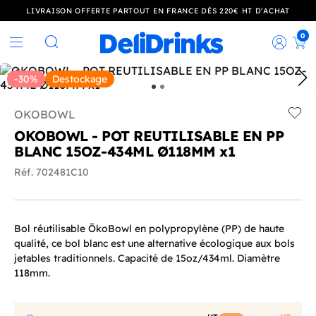
LIVRAISON OFFERTE PARTOUT EN FRANCE DÈS 220€ HT D’ACHAT
0
Rec
Rechercher
-30%
Destockage
OKOBOWL
Add t
OKOBOWL - POT REUTILISABLE EN PP
BLANC 15OZ-434ML Ø118MM x1
Réf. 702481C10
Bol réutilisable ÖkoBowl en polypropylène (PP) de haute
qualité, ce bol blanc est une alternative écologique aux bols
jetables traditionnels. Capacité de 15oz/434ml. Diamètre
118mm.