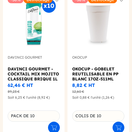
Add to wishlist
Add to
DAVINCI GOURMET
OKOCUP
DAVINCI GOURMET -
OKOCUP - GOBELET
COCKTAIL MIX MOJITO
REUTILISABLE EN PP
CLASSIQUE BRIQUE 1L
BLANC 17OZ-511ML
X10
Ø90MM X1
62,46 €
HT
8,82 €
HT
89,23 €
12,60 €
Soit
6,25 €
l'unité
(8,92 €)
Soit
0,88 €
l'unité
(1,26 €)
PACK DE 10
COLIS DE 10
Déclinaison du produit
Déclinaison du produit
Ajouter au panier
Ajouter