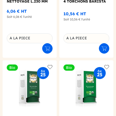
NETTOYAGE L.230 MM
4 TORCHONS BARISTA
6,06 €
HT
10,56 €
HT
Soit
6,06 €
l'unité
Soit
10,56 €
l'unité
A LA PIECE
A LA PIECE
Déclinaison du produit
Déclinaison du produit
Ajouter au panier
Ajouter
Bio
Bio
Add to wishlist
Add to