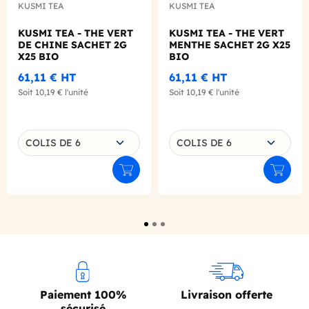
KUSMI TEA
KUSMI TEA
KUSMI TEA - THE VERT
KUSMI TEA - THE VERT
DE CHINE SACHET 2G
MENTHE SACHET 2G X25
X25 BIO
BIO
61,11 €
HT
61,11 €
HT
Soit
10,19 €
l'unité
Soit
10,19 €
l'unité
Choisissez une déclinaison
Choisissez une déclinaison
COLIS DE 6
COLIS DE 6
Ajouter au panier
Ajouter
Paiement 100%
Livraison offerte
sécurisé