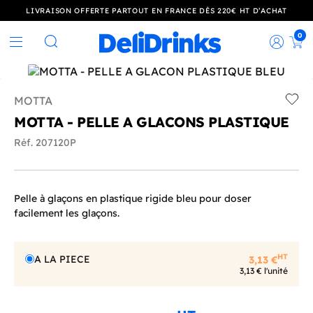
LIVRAISON OFFERTE PARTOUT EN FRANCE DÈS 220€ HT D’ACHAT
0
Rec
Rechercher
MOTTA
Add t
MOTTA - PELLE A GLACONS PLASTIQUE
Réf. 207120P
Pelle à glaçons en plastique rigide bleu pour doser
facilement les glaçons.
HT
A LA PIECE
3,13 €
3,13 € l'unité