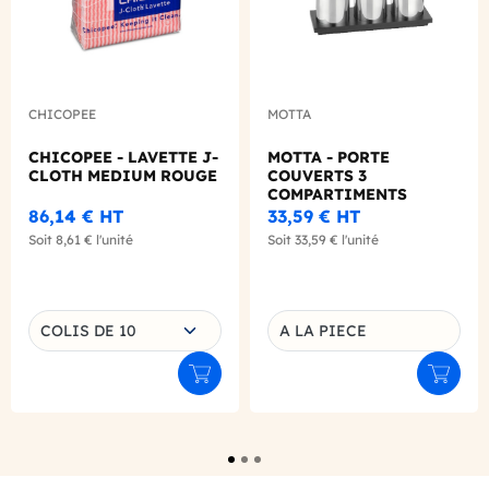
CHICOPEE
MOTTA
CHICOPEE - LAVETTE J-
MOTTA - PORTE
CLOTH MEDIUM ROUGE
COUVERTS 3
COMPARTIMENTS
86,14 €
HT
33,59 €
HT
Soit
8,61 €
l'unité
Soit
33,59 €
l'unité
Choisissez une déclinaison
COLIS DE 10
A LA PIECE
Déclinaison du produit
Ajouter au panier
Ajouter