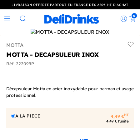
LIVRAISON OFFERTE PARTOUT EN FRANCE DÈS 220€ HT D’ACHAT
0
Rec
Rechercher
MOTTA
Add t
MOTTA - DECAPSULEUR INOX
Réf. 222099P
Décapsuleur Motta en acier inoxydable pour barman et usage
professionnel.
HT
A LA PIECE
4,49 €
4,49 € l'unité