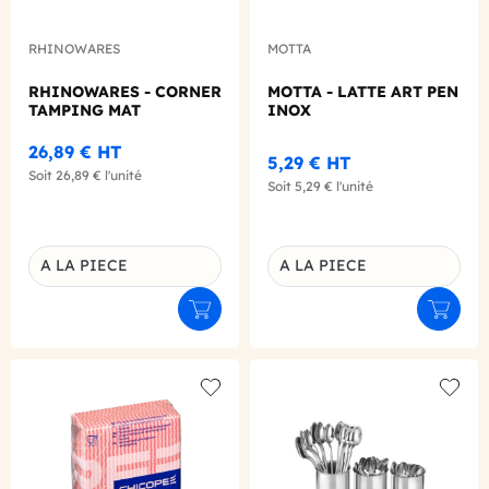
RHINOWARES
MOTTA
RHINOWARES - CORNER
MOTTA - LATTE ART PEN
TAMPING MAT
INOX
26,89 €
HT
5,29 €
HT
Soit
26,89 €
l'unité
Soit
5,29 €
l'unité
A LA PIECE
A LA PIECE
Déclinaison du produit
Déclinaison du produit
Ajouter au panier
Ajouter
Add to wishlist
Add to