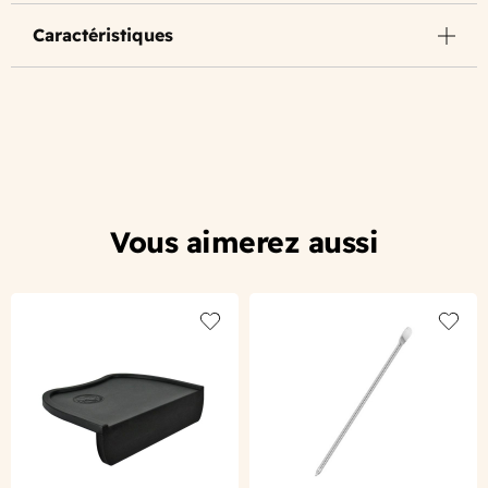
Caractéristiques
Vous aimerez aussi
Add to wishlist
Add to