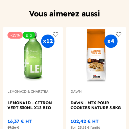
Vous aimerez aussi
-15%
Bio
Add to wishlist
Add to
LEMONAID & CHARITEA
DAWN
LEMONAID - CITRON
DAWN - MIX POUR
VERT 330ML X12 BIO
COOKIES NATURE 3.5KG
16,37 €
HT
102,42 €
HT
19,26 €
Soit
25,61 €
l'unité