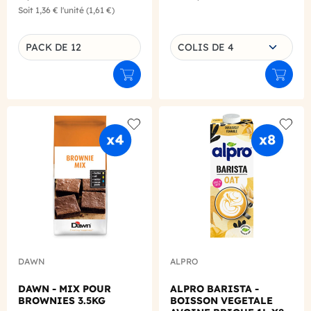
Soit
1,36 €
l'unité
(1,61 €)
Choisissez une déclinaison
PACK DE 12
COLIS DE 4
Déclinaison du produit
Ajouter au panier
Ajouter
Add to wishlist
Add to
DAWN
ALPRO
DAWN - MIX POUR
ALPRO BARISTA -
BROWNIES 3.5KG
BOISSON VEGETALE