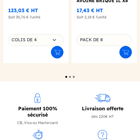
AVOINE BRIQUE 1L X8
123,03 €
HT
17,43 €
HT
Soit
30,76 €
l'unité
Soit
2,18 €
l'unité
Choisissez une déclinaison
COLIS DE 4
PACK DE 8
Déclinaison du produit
Ajouter au panier
Ajouter
Paiement 100%
Livraison offerte
sécurisé
dès 220€ HT
CB, Visa ou Mastercard