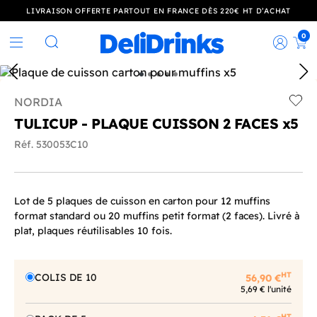
LIVRAISON OFFERTE PARTOUT EN FRANCE DÈS 220€ HT D’ACHAT
0
Rec
Rechercher
NORDIA
Add t
TULICUP - PLAQUE CUISSON 2 FACES x5
Réf. 530053C10
Lot de 5 plaques de cuisson en carton pour 12 muffins
format standard ou 20 muffins petit format (2 faces). Livré à
plat, plaques réutilisables 10 fois.
HT
COLIS DE 10
56,90 €
5,69 € l'unité
HT