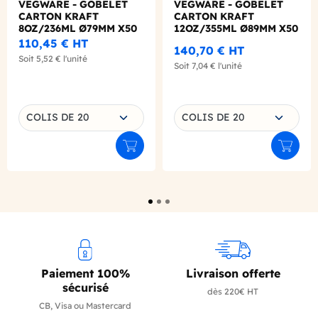
VEGWARE - GOBELET
VEGWARE - GOBELET
CARTON KRAFT
CARTON KRAFT
8OZ/236ML Ø79MM X50
12OZ/355ML Ø89MM X50
LOGO REGLEMENTAIRE
LOGO REGLEMENTAIRE
110,45 €
HT
140,70 €
HT
Soit
5,52 €
l'unité
Soit
7,04 €
l'unité
Choisissez une déclinaison
Choisissez une déclinaison
COLIS DE 20
COLIS DE 20
Ajouter au panier
Ajouter
Paiement 100%
Livraison offerte
sécurisé
dès 220€ HT
CB, Visa ou Mastercard