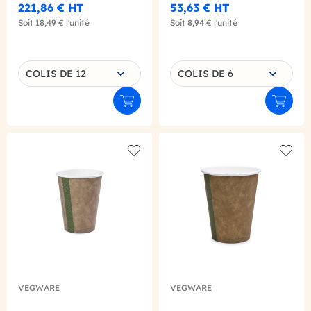
221,86 €
HT
53,63 €
HT
Soit
18,49 €
l'unité
Soit
8,94 €
l'unité
Choisissez une déclinaison
Choisissez une déclinaison
COLIS DE 12
COLIS DE 6
Ajouter au panier
Ajouter
Add to wishlist
Add to
VEGWARE
VEGWARE