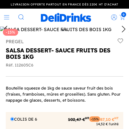
LIVRAISON OFFERTE PARTOUT EN FRANCE DÈS 220€ HT D’ACHAT
0
Rec
Rechercher
-15%
PREGEL
Add t
SALSA DESSERT- SAUCE FRUITS DES
BOIS 1KG
Réf. 112605C6
Bouteille squeeze de 1kg de sauce saveur fruit des bois
(fraises, framboises, mûres et groseilles). Sans gluten. Pour
nappage de glaces, desserts, et boissons.
HT
HT
COLIS DE 6
102,47 €
87,10 €
-15%
14,52 € l'unité