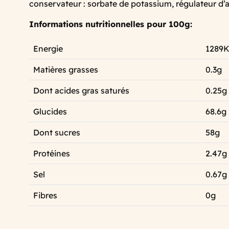
conservateur : sorbate de potassium, régulateur d’ac
Informations nutritionnelles pour 100g:
Energie
1289K
Matières grasses
0.3g
Dont acides gras saturés
0.25g
Glucides
68.6g
Dont sucres
58g
Protéines
2.47g
Sel
0.67g
Fibres
0g