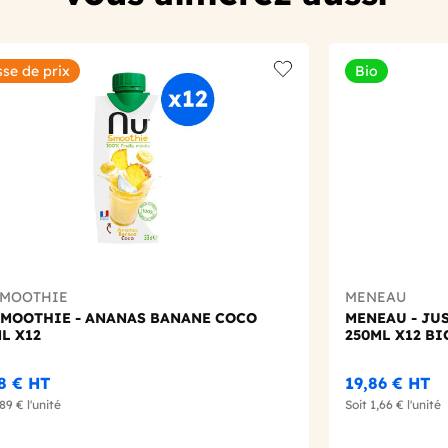
sse de prix
Bio
t
Add to wishlist
SMOOTHIE
MENEAU
SMOOTHIE - ANANAS BANANE COCO
MENEAU - JU
L X12
250ML X12 BI
68 €
HT
19,86 €
HT
,89 €
l'unité
Soit
1,66 €
l'unité