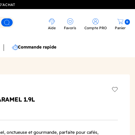
D’ACHAT
0
Rechercher
Aide
Favoris
Compte PRO
Panier
Commande rapide
Add to wis
RAMEL 1.9L
el, onctueuse et gourmande, parfaite pour cafés,