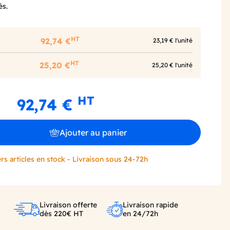
és.
HT
92,74 €
23,19 € l'unité
HT
25,20 €
25,20 € l'unité
HT
92,74 €
Ajouter au panier
rs articles en stock - Livraison sous 24-72h
Livraison offerte
Livraison rapide
dès 220€ HT
en 24/72h