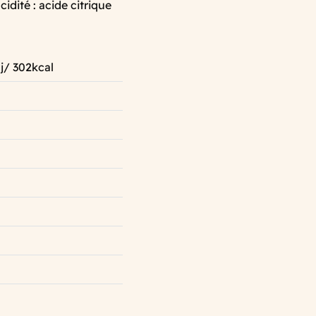
idité : acide citrique
j/ 302kcal