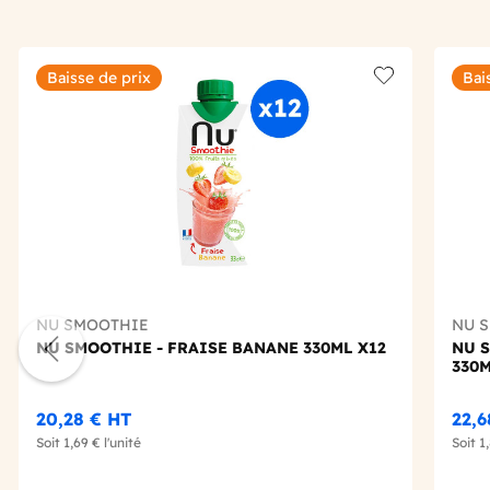
Baisse de prix
Bai
Add to wishlis
NU SMOOTHIE
NU 
NU SMOOTHIE - FRAISE BANANE 330ML X12
NU 
330M
20,28 €
HT
22,
Soit
1,69 €
l'unité
Soit
1