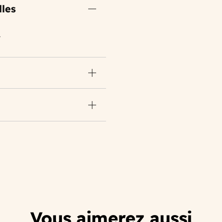
lles
L
Vous aimerez aussi