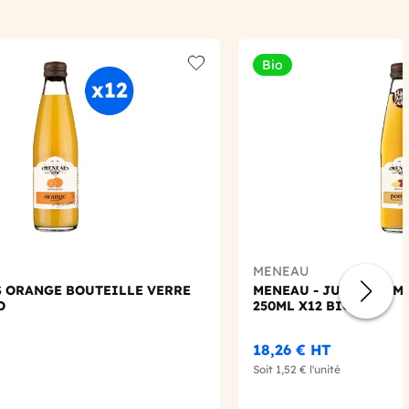
Bio
Add to wishlist
MENEAU
S ORANGE BOUTEILLE VERRE
MENEAU - JUS DE POM
O
250ML X12 BIO
18,26 €
HT
Soit
1,52 €
l'unité