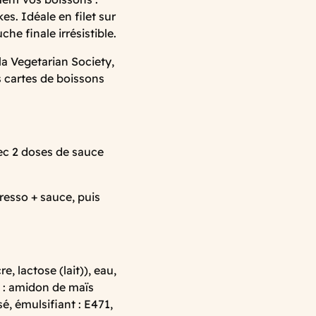
es. Idéale en filet sur
he finale irrésistible.
 la Vegetarian Society,
s cartes de boissons
ec 2 doses de sauce
esso + sauce, puis
, lactose (lait)), eau,
t : amidon de maïs
é, émulsifiant : E471,