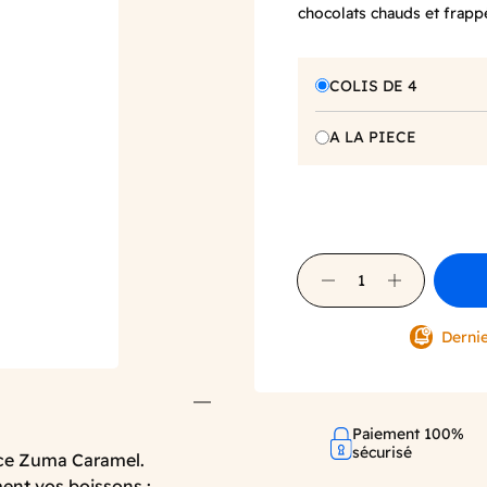
chocolats chauds et frapp
COLIS DE 4
A LA PIECE
Dernie
Paiement 100%
sécurisé
auce Zuma Caramel.
ent vos boissons :