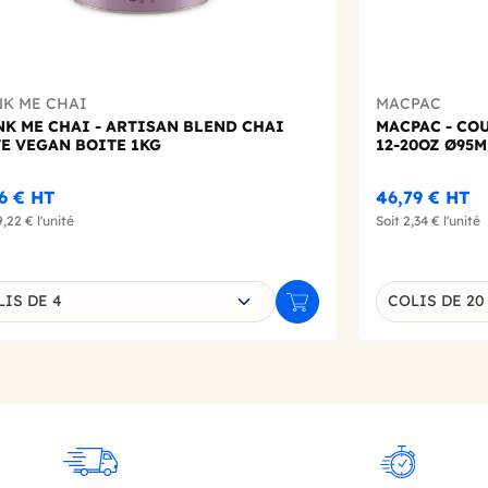
NK ME CHAI
MACPAC
K ME CHAI - ARTISAN BLEND CHAI
MACPAC - CO
E VEGAN BOITE 1KG
12-20OZ Ø95M
6 €
HT
46,79 €
HT
9,22 €
l'unité
Soit
2,34 €
l'unité
sissez une déclinaison
Choisissez un
LIS DE 4
COLIS DE 20
r
Ajouter au panier