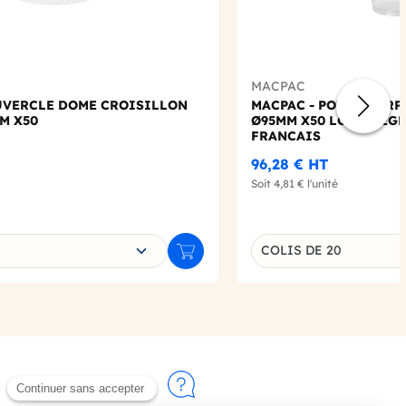
MACPAC
UVERCLE DOME CROISILLON
MACPAC - POT FLEX RP
M X50
Ø95MM X50 LOGO REG
FRANCAIS
96,28 €
HT
Soit
4,81 €
l'unité
e déclinaison
Choisissez une déclin
COLIS DE 20
Ajouter au panier