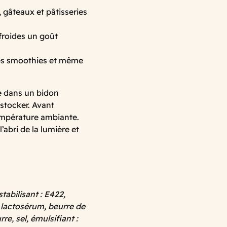
gâteaux et pâtisseries
froides un goût
 les smoothies et même
e dans un bidon
 stocker. Avant
empérature ambiante.
’abri de la lumière et
tabilisant : E422,
 lactosérum, beurre de
re, sel, émulsifiant :