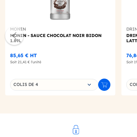
MONIN
DRI
MONIN - SAUCE CHOCOLAT NOIR BIDON
DRIN
1.89L
LATT
85,65 €
HT
76,8
Soit
21,41 €
l'unité
Soit
1
Choisissez une déclinaison
Choi
COLIS DE 4
CO
Ajouter au panie