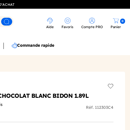
D’ACHAT
0
Rechercher
Aide
Favoris
Compte PRO
Panier
Commande rapide
Add to wis
CHOCOLAT BLANC BIDON 1.89L
is
Réf. 112303C4