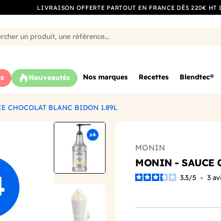
LIVRAISON OFFERTE PARTOUT EN FRANCE DÈS 220€ HT 
Nos marques
Recettes
Blendtec®
s
Nouveautés
E CHOCOLAT BLANC BIDON 1.89L
MONIN
MONIN - SAUCE 
3.3
/
5
-
3
av