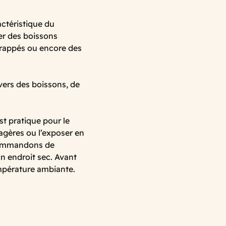
actéristique du
ser des boissons
frappés ou encore des
vers des boissons, de
t pratique pour le
agères ou l’exposer en
commandons de
un endroit sec. Avant
empérature ambiante.