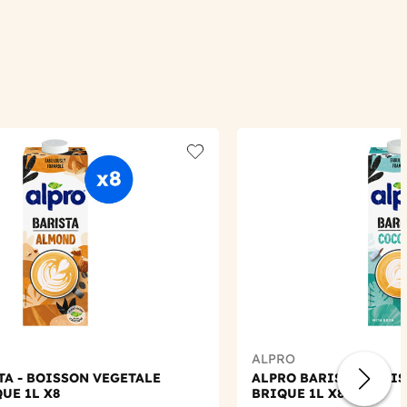
Add to wishlist
ALPRO
TA - BOISSON VEGETALE
ALPRO BARISTA - BOI
UE 1L X8
BRIQUE 1L X8