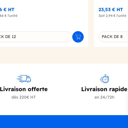
86 €
HT
23,53 €
HT
,66 €
l'unité
Soit
2,94 €
l'unité
K DE 12
PACK DE 8
r
Ajouter au panier
inaison du produit
Déclinaison d
Livraison offerte
Livraison rapide
dès 220€ HT
en 24/72h