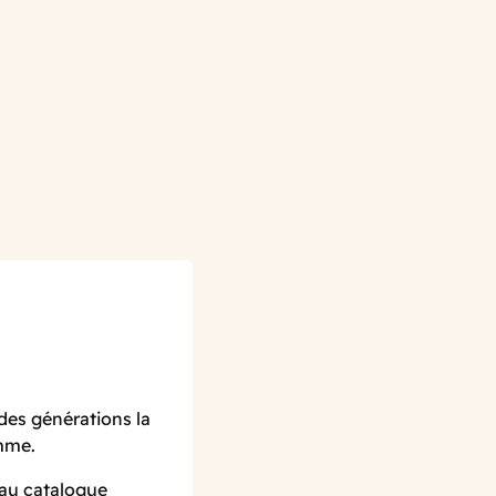
des générations la
amme.
 au catalogue