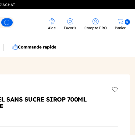
D’ACHAT
0
Rechercher
Aide
Favoris
Compte PRO
Panier
Commande rapide
Add to wis
L SANS SUCRE SIROP 700ML
E