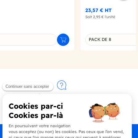
23,57 €
HT
Soit
2,95 €
l'unité
PACK DE 8
Ajouter au panier
u produit
Déclinaison du produi
Contactez-nous
+33 (0)4 90 91 20 80