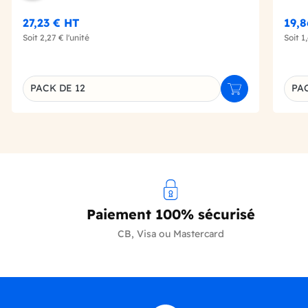
27,23 €
HT
19,
Soit
2,27 €
l'unité
Soit
1
PACK DE 12
PAC
Ajouter au panie
Déclinaison du produit
Décl
Paiement 100% sécurisé
CB, Visa ou Mastercard