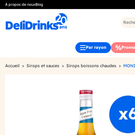
À propos de nous
Blog
Par rayon
Promo
Accueil
Sirops et sauces
Sirops boissons chaudes
MONI