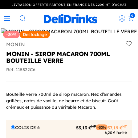
LIVRAISON OFFERTE PARTOUT EN FRANCE DÈS 220€ HT D’ACHAT
0
Rec
Rechercher
-30%
Destockage
MONIN
Add t
MONIN - SIROP MACARON 700ML
BOUTEILLE VERRE
Réf. 115822C6
Bouteille verre 700ml de sirop macaron. Nez d’amandes
grillées, notes de vanille, de beurre et de biscuit. Goût
crémeux et puissance du véritable Macaron.
HT
HT
COLIS DE 6
53,13 €
37,19 €
-30%
6,20 € l'unité