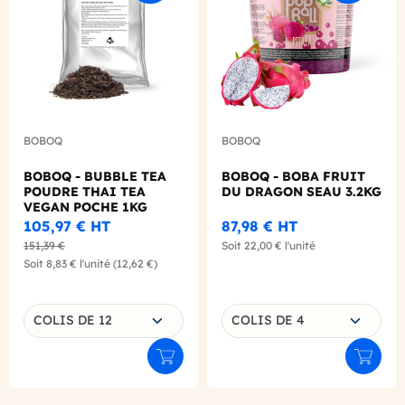
BOBOQ
BOBOQ
BOBOQ - BUBBLE TEA
BOBOQ - BOBA FRUIT
POUDRE THAI TEA
DU DRAGON SEAU 3.2KG
VEGAN POCHE 1KG
105,97 €
HT
87,98 €
HT
151,39 €
Soit
22,00 €
l'unité
Soit
8,83 €
l'unité
(12,62 €)
Choisissez une déclinaison
Choisissez une déclinaison
COLIS DE 12
COLIS DE 4
Ajouter au panier
Ajouter