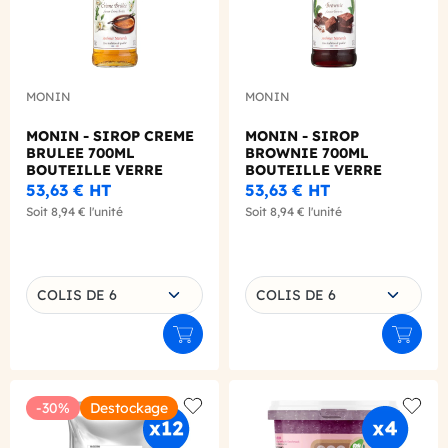
MONIN
MONIN
MONIN - SIROP CREME
MONIN - SIROP
BRULEE 700ML
BROWNIE 700ML
BOUTEILLE VERRE
BOUTEILLE VERRE
53,63 €
HT
53,63 €
HT
Soit
8,94 €
l'unité
Soit
8,94 €
l'unité
Choisissez une déclinaison
Choisissez une déclinaison
COLIS DE 6
COLIS DE 6
Ajouter au panier
Ajouter
-30%
Destockage
Add to wishlist
Add to