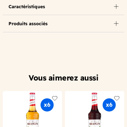
Caractéristiques
Produits associés
Vous aimerez aussi
Add to wishlist
Add to