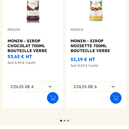
MONIN
MONIN
MONIN - SIROP
MONIN - SIROP
CHOCOLAT 700ML
NOISETTE 700ML
BOUTEILLE VERRE
BOUTEILLE VERRE
53,63 €
HT
51,19 €
HT
Soit
8,94 €
l'unité
Soit
8,53 €
l'unité
Choisissez une déclinaison
Choisissez une déclinaison
COLIS DE 6
COLIS DE 6
Ajouter au panier
Ajouter