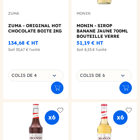
ZUMA
MONIN
ZUMA - ORIGINAL HOT
MONIN - SIROP
CHOCOLATE BOITE 2KG
BANANE JAUNE 700ML
BOUTEILLE VERRE
134,68 €
HT
51,19 €
HT
Soit
33,67 €
l'unité
Soit
8,53 €
l'unité
Choisissez une déclinaison
Choisissez une déclinaison
COLIS DE 4
COLIS DE 6
Ajouter au panier
Ajouter
Add to wishlist
Add to