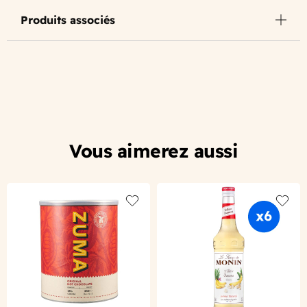
Produits associés
Vous aimerez aussi
Add to wishlist
Add to