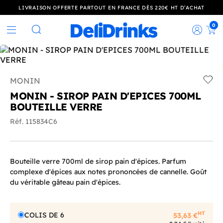
LIVRAISON OFFERTE PARTOUT EN FRANCE DÈS 220€ HT D’ACHAT
0
Rec
Rechercher
MONIN
Add t
MONIN - SIROP PAIN D'EPICES 700ML
BOUTEILLE VERRE
Réf. 115834C6
Bouteille verre 700ml de sirop pain d'épices. Parfum
complexe d'épices aux notes prononcées de cannelle. Goût
du véritable gâteau pain d'épices.
HT
COLIS DE 6
53,63 €