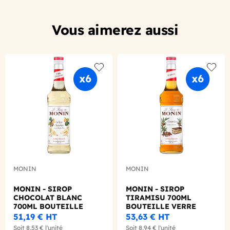
Vous aimerez aussi
Add to wishlist
Add to
MONIN
MONIN
MONIN - SIROP
MONIN - SIROP
CHOCOLAT BLANC
TIRAMISU 700ML
700ML BOUTEILLE
BOUTEILLE VERRE
VERRE
51,19 €
HT
53,63 €
HT
Soit
8,53 €
l'unité
Soit
8,94 €
l'unité