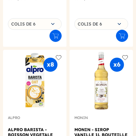
Choisissez une déclinaison
Choisissez une déclinaison
COLIS DE 6
COLIS DE 6
Ajouter au panier
Ajouter
Add to wishlist
Add to
ALPRO
MONIN
ALPRO BARISTA -
MONIN - SIROP
BOISSON VEGETALE
VANILLE 1L BOUTEILLE