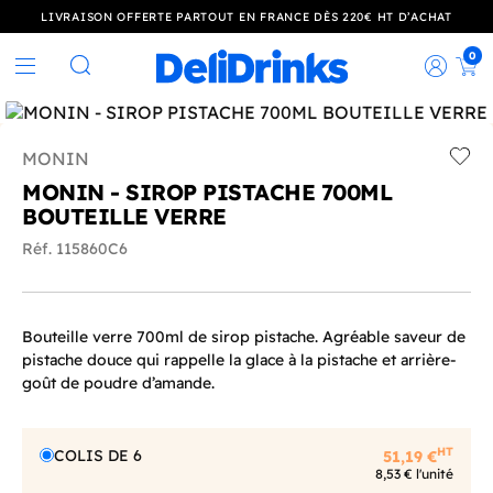
LIVRAISON OFFERTE PARTOUT EN FRANCE DÈS 220€ HT D’ACHAT
0
Rec
Rechercher
MONIN
Add t
MONIN - SIROP PISTACHE 700ML
BOUTEILLE VERRE
Réf. 115860C6
Bouteille verre 700ml de sirop pistache. Agréable saveur de
pistache douce qui rappelle la glace à la pistache et arrière-
goût de poudre d’amande.
HT
COLIS DE 6
51,19 €
8,53 € l'unité