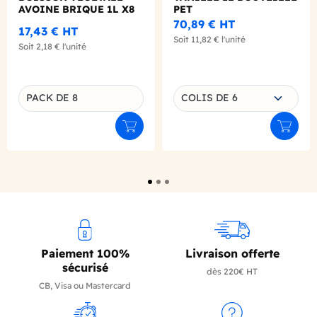
AVOINE BRIQUE 1L X8
PET
70,89 €
HT
17,43 €
HT
Soit
11,82 €
l'unité
Soit
2,18 €
l'unité
Choisissez une déclinaison
PACK DE 8
COLIS DE 6
Déclinaison du produit
Ajouter au panier
Ajouter
Paiement 100%
Livraison offerte
sécurisé
dès 220€ HT
CB, Visa ou Mastercard