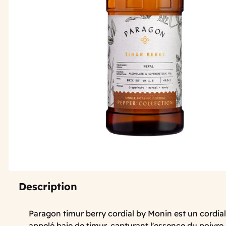
Description
Paragon timur berry cordial by Monin est un cordial
appelé baie de timur, capturant l'essence du poivre