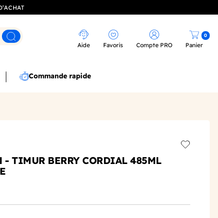
D’ACHAT
0
Rechercher
Aide
Favoris
Compte PRO
Panier
Commande rapide
Add to wis
- TIMUR BERRY CORDIAL 485ML
E