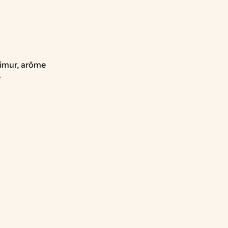
Timur, arôme
e