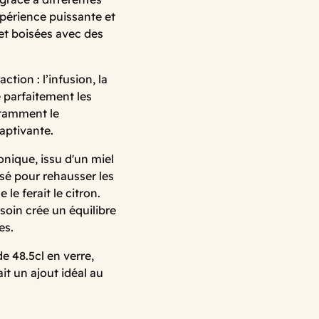
xpérience puissante et
et boisées avec des
tion : l’infusion, la
e parfaitement les
otamment le
aptivante.
nique, issu d'un miel
isé pour rehausser les
le ferait le citron.
soin crée un équilibre
es.
e 48.5cl en verre,
ait un ajout idéal au