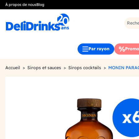
À propos de nous
Blog
Par rayon
Promo
Accueil
Sirops et sauces
Sirops cocktails
MONIN PARAG