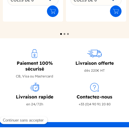
Ajouter au panier
Ajouter
Paiement 100%
Livraison offerte
sécurisé
dès 220€ HT
CB, Visa ou Mastercard
Livraison rapide
Contactez-nous
en 24/72h
+33 (0)4 90 91 20 80