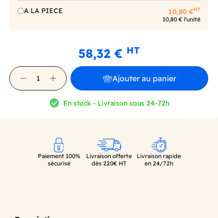
HT
A LA PIECE
10,80 €
10,80 € l'unité
HT
58,32 €
Ajouter au panier
En stock - Livraison sous 24-72h
Paiement 100%
Livraison offerte
Livraison rapide
sécurisé
dès 220€ HT
en 24/72h