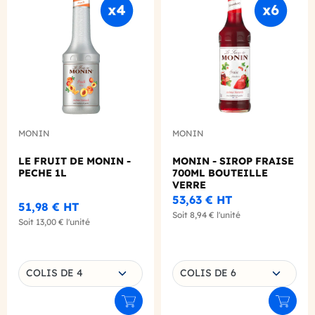
Add to wishlist
Add to
MONIN
MONIN
LE FRUIT DE MONIN -
MONIN - SIROP FRAISE
PECHE 1L
700ML BOUTEILLE
VERRE
53,63 €
HT
51,98 €
HT
Soit
8,94 €
l'unité
Soit
13,00 €
l'unité
Choisissez une déclinaison
Choisissez une déclinaison
COLIS DE 4
COLIS DE 6
Ajouter au panier
Ajouter