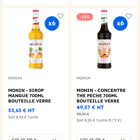
-15%
Add to wishlist
Add to
MONIN
MONIN
MONIN - SIROP
MONIN - CONCENTRE
MANGUE 700ML
THE PECHE 700ML
BOUTEILLE VERRE
BOUTEILLE VERRE
49,57 €
HT
53,63 €
HT
58,32 €
Soit
8,94 €
l'unité
Soit
8,26 €
l'unité
(9,72 €)
Choisissez une déclinaison
Choisissez une déclinaison
COLIS DE 6
COLIS DE 6