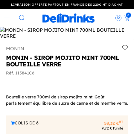
LIVRAISON OFFERTE PARTOUT EN FRANCE DÈS 220€ HT D’ACHAT
0
Rec
Rechercher
MONIN
Add t
MONIN - SIROP MOJITO MINT 700ML
BOUTEILLE VERRE
Réf. 115841C6
Bouteille verre 700ml de sirop mojito mint. Goût
parfaitement équilibré de sucre de canne et de menthe verte.
HT
COLIS DE 6
58,32 €
9,72 € l'unité