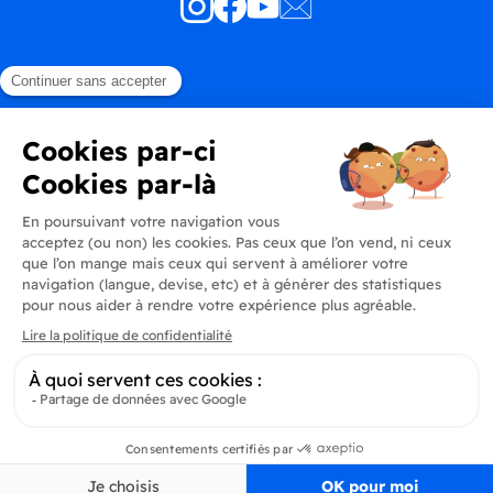
Produits
En savoir plus
Informations
Inscrivez-vous à la newsletter
Inscrivez-vous et soyez au courant de toutes les dernières nouveautés de
Delidrinks
S’ab