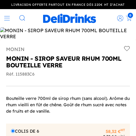
LIVRAISON OFFERTE PARTOUT EN FRANCE DÈS 220€ HT D’ACHAT
0
Rec
Rechercher
MONIN
Add t
MONIN - SIROP SAVEUR RHUM 700ML
BOUTEILLE VERRE
Réf. 115883C6
Bouteille verre 700ml de sirop rhum (sans alcool). Arôme du
rhum vieilli en fût de chêne. Goût de rhum sucré avec notes
de fruits et de vanille.
HT
COLIS DE 6
58,32 €