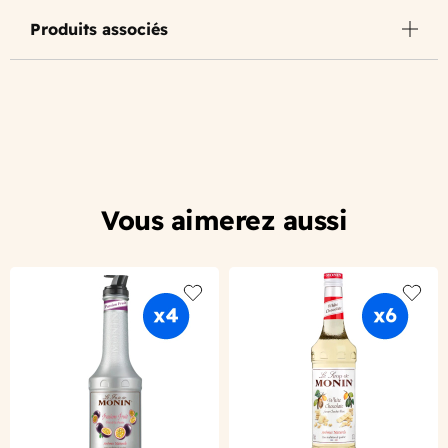
Produits associés
Vous aimerez aussi
Add to wishlist
Add to