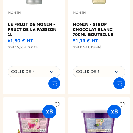
MONIN
MONIN
LE FRUIT DE MONIN -
MONIN - SIROP
FRUIT DE LA PASSION
CHOCOLAT BLANC
1L
700ML BOUTEILLE
VERRE
61,30 €
HT
51,19 €
HT
Soit
15,33 €
l'unité
Soit
8,53 €
l'unité
Choisissez une déclinaison
Choisissez une déclinaison
COLIS DE 4
COLIS DE 6
Ajouter au panier
Ajouter
Add to wishlist
Add to