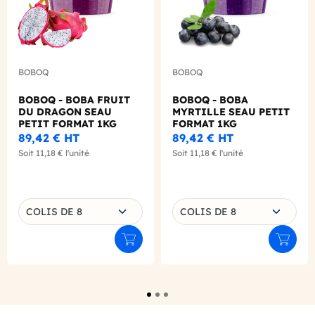
BOBOQ
BOBOQ
BOBOQ - BOBA FRUIT
BOBOQ - BOBA
DU DRAGON SEAU
MYRTILLE SEAU PETIT
PETIT FORMAT 1KG
FORMAT 1KG
89,42 €
HT
89,42 €
HT
Soit
11,18 €
l'unité
Soit
11,18 €
l'unité
Choisissez une déclinaison
Choisissez une déclinaison
COLIS DE 8
COLIS DE 8
Ajouter au panier
Ajouter