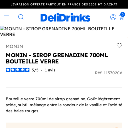
LIVRAISON OFFERTE PARTOUT EN FRANCE DÈS 220€ HT D’ACHAT
0
Rec
Rechercher
MONIN
Add t
MONIN - SIROP GRENADINE 700ML
BOUTEILLE VERRE
5
/
5
-
1
avis
Réf. 115702C6
Bouteille verre 700ml de sirop grenadine. Goût légèrement
acide, subtil mélange entre la rondeur de la vanille et l'acidité
des baies rouges.