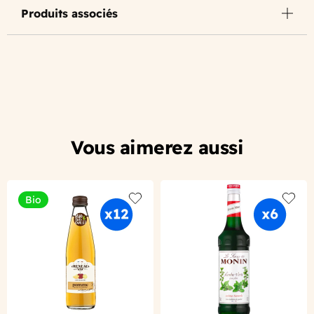
Produits associés
Vous aimerez aussi
Bio
Add to wishlist
Add to