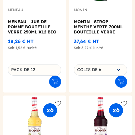
MENEAU
MONIN
MENEAU - JUS DE
MONIN - SIROP
POMME BOUTEILLE
MENTHE VERTE 700ML
VERRE 250ML X12 BIO
BOUTEILLE VERRE
18,26 €
HT
37,64 €
HT
Soit
1,52 €
l'unité
Soit
6,27 €
l'unité
Choisissez une déclinaison
PACK DE 12
COLIS DE 6
Déclinaison du produit
Ajouter au panier
Ajouter
Add to wishlist
Add to