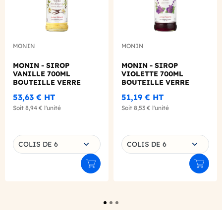
MONIN
MONIN
MONIN - SIROP
MONIN - SIROP
VANILLE 700ML
VIOLETTE 700ML
BOUTEILLE VERRE
BOUTEILLE VERRE
53,63 €
HT
51,19 €
HT
Soit
8,94 €
l'unité
Soit
8,53 €
l'unité
Choisissez une déclinaison
Choisissez une déclinaison
COLIS DE 6
COLIS DE 6
Ajouter au panier
Ajouter